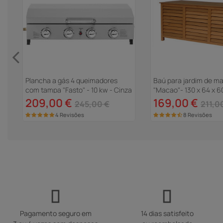
g"
Plancha a gás 4 queimadores
Baú para jardim de ma
com tampa "Fasto" - 10 kw - Cinza
"Macao"- 130 x 64 x 6
Marrom
209,00 €
169,00 €
245,00 €
211,0
4 Revisões
8 Revisões
Pagamento seguro em
14 dias satisfeito