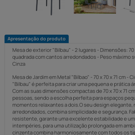
Apresentação do produto
Mesa de exterior "Bilbau" - 2 lugares - Dimensões: 70 
quadrada com cantos arredondados - Peso máximo sup
Cinza
Mesa de Jardim em Metal "Bilbao" - 70 x 70 x 71 cm - 
"Bilbau" é perfeita para criar uma pequena e prática ár
Com as suas dimensões compactas de 70 x 70 x 71 c
pessoas, sendo a escolha perfeita para espaços peq
momentos relaxantes a dois.O seu design elegante, 
arredondados, combina simplicidade e segurança. Fa
resistente, garante uma excelente estabilidade e um
intempéries, para uma utilização prolongada em ambi
cinzenta combina harmoniosamente com todos os ti