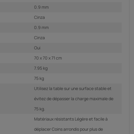
0.9 mm
Cinza
0.9 mm
Cinza
Oui
70 x 70 x 71 cm
7.95 kg
75 kg
Utilisez la table sur une surface stable et
évitez de dépasser la charge maximale de
75 kg.
Matériaux résistants Légère et facile à
déplacer Coins arrondis pour plus de