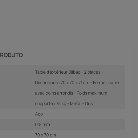
PRODUTO
Table d'extérieur Bilbao - 2 places -
Dimensions : 70 x 70 x 71 cm - Forme : carré
avec coins arrondis - Poids maximum
supporté : 75 kg - Métal - Gris
Aço
0.8 mm
70 x 70 cm