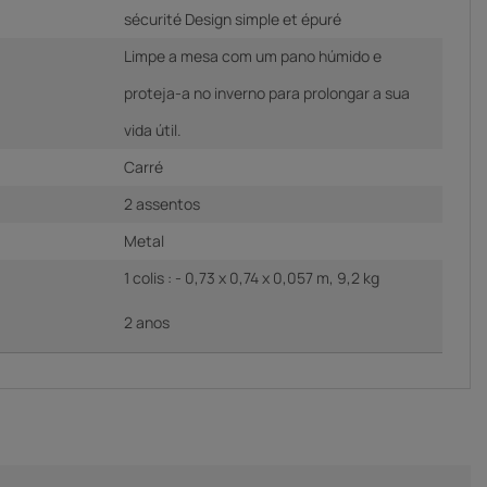
sécurité Design simple et épuré
Limpe a mesa com um pano húmido e
proteja-a no inverno para prolongar a sua
vida útil.
Carré
2 assentos
Metal
1 colis : - 0,73 x 0,74 x 0,057 m, 9,2 kg
2 anos