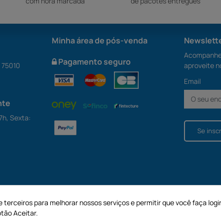
com hora marcada
de pacotes entregues
Minha área de pós-venda
Newslett
Acompanhe 
Pagamento seguro
S 75010
aproveite n
Email
nte
7h, Sexta:
Se insc
e terceiros para melhorar nossos serviços e permitir que você faça logi
tão Aceitar.