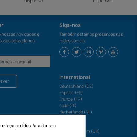
disponível
disponível
er
Siga-nos
nossas novidades e
Também estamos presentes nas
ossos bons planos
redes sociais
International
rever
Deutschland (DE)
España (ES)
France (FR)
Italia (IT)
Netherlands (NL)
Polska (PL)
Portugal (PT)
n e faça pedidos Para dar seu
United Kingdom (UK)