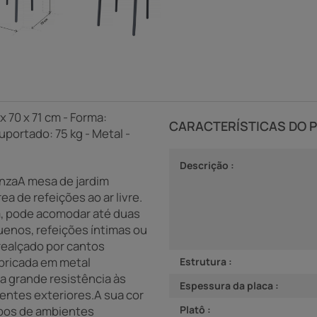
x 70 x 71 cm - Forma:
CARACTERÍSTICAS DO 
ortado: 75 kg - Metal -
Descrição :
CinzaA mesa de jardim
ea de refeições ao ar livre.
m, pode acomodar até duas
uenos, refeições íntimas ou
realçado por cantos
bricada em metal
Estrutura :
a grande resistência às
Espessura da placa :
entes exteriores.A sua cor
pos de ambientes
Platô :