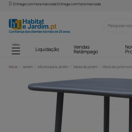
Entrega com hora marcada Entrega com hora marcada
MENU
Vendas
No
Liquidação
Relâmpago
Pr
Início
Jardim
Móveis para Jardim
Mesa de jardim
Mesa de jardim em m
-29,00 €