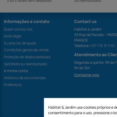
3 ou 4 vezes sem despesas
ou reembolsado
Informações e contato
Contact us
Quem somos nós
Habitat e Jardim
32 Rue de Paradis – PARI
Aviso legal
FRANCE
Eu preciso de ajuda
Telefone:
+33 1 76 31 11 61
Condições gerais de venda
Atendimento ao Clie
Proteção de dados pessoais
Segunda a quinta: 9h às 1
Satisfeito ou reembolsado
9h às 16h
A minha conta
Contacte-nos
Histórico de encomendas
Endereços
Habitat & Jardim usa cookies próprios e d
consentimento para o uso, pressione o bo