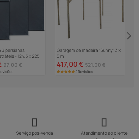
 3 persianas
Garagem de madeira "Sunny" 3 x
A
tráteis - 124,5 x 225
5 m
4
ite
€
417,00 €
97,00 €
521,00 €
Revisões
2 Revisões
Serviço pós-venda
Atendimento ao cliente