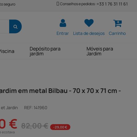
+33 1 76 31 11 61
Conselhos e pedidos :
o seguro
Entrar
Lista de desejos
Carrinho
Depósito para
Móveis para
Piscina
jardim
Jardim
ardim em metal Bilbau - 70 x 70 x 71 cm -
et Jardin
REF:
141960
0 €
82,00 €
-29,00 €
e ecotaxa