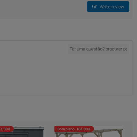
Write review
33,00 €
Bom plano -104,00 €