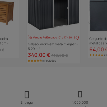
Vendas Relâmpago
01
d
17
:
28
:
49
deira
Conjunto de
0 cm -
metálicas re
Galpão jardim em metal "Vegas" -
cm - Antrac
64,00 
5,29 m²
0 €
340,00 €
410,00 €
2 
8 Revisões
Entrega
1.000.000