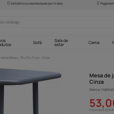
Satisfeito ou reembolsado por 14 dias
Pagament
vos
Sala de
Sofá
Cama
odutos
estar
etal Bilbau - 70 x 70 x 71 cm - Cinza
Mesa de j
Cinza
Marca: Habitat 
53,0
Incluindo 0,00 € d