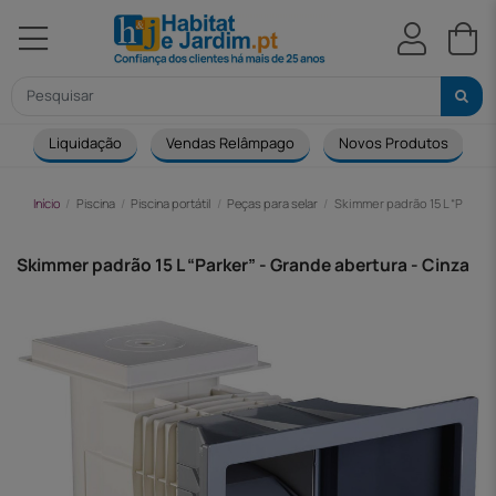
Liquidação
Vendas Relâmpago
Novos Produtos
Início
Piscina
Piscina portátil
Peças para selar
Skimmer padrão 15 L “Parker”
Skimmer padrão 15 L “Parker” - Grande abertura - Cinza