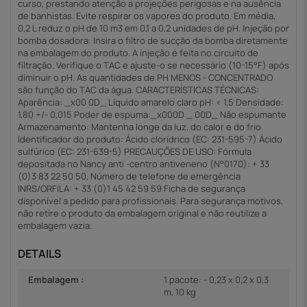
curso, prestando atenção a projeções perigosas e na ausência
de banhistas. Evite respirar os vapores do produto. Em média,
0,2 L reduz o pH de 10 m3 em 0,1 a 0,2 unidades de pH. Injeção por
bomba dosadora: Insira o filtro de sucção da bomba diretamente
na embalagem do produto. A injeção é feita no circuito de
filtração. Verifique o TAC e ajuste-o se necessário (10-15°F) após
diminuir o pH. As quantidades de PH MENOS - CONCENTRADO
são função do TAC da água. CARACTERÍSTICAS TÉCNICAS:
Aparência: _x00 0D_ Líquido amarelo claro pH: < 1,5 Densidade:
1,80 +/- 0,015 Poder de espuma:_x000D _ 00D_ Não espumante
Armazenamento: Mantenha longe da luz, do calor e do frio.
Identificador do produto: Ácido clorídrico (EC: 231-595-7) Ácido
sulfúrico (EC: 231-639-5) PRECAUÇÕES DE USO: Fórmula
depositada no Nancy anti -centro antiveneno (N°0170): + 33
(0)3 83 22 50 50, Número de telefone de emergência
INRS/ORFILA: + 33 (0)1 45 42 59 59 Ficha de segurança
disponível a pedido para profissionais. Para segurança motivos,
não retire o produto da embalagem original e não reutilize a
embalagem vazia.
DETAILS
Embalagem :
1 pacote: - 0,23 x 0,2 x 0,3
m, 10 kg