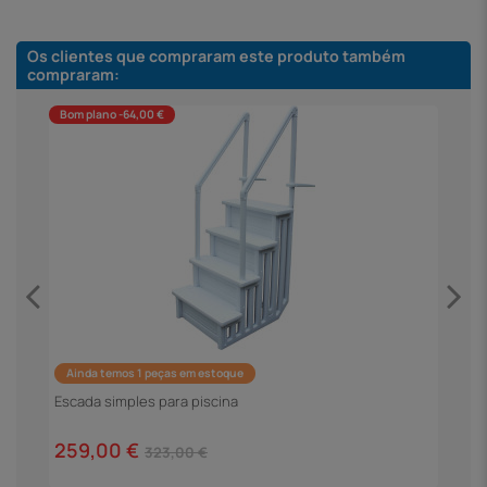
Os clientes que compraram este produto também
compraram:
Bom plano -64,00 €
Ainda temos 1 peças em estoque
F
Escada simples para piscina
4
259,00 €
323,00 €