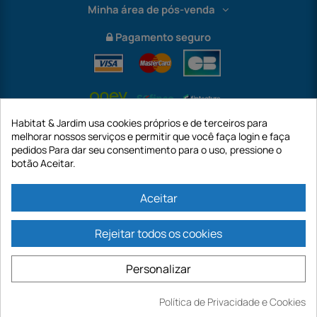
Minha área de pós-venda
Pagamento seguro
Habitat & Jardim usa cookies próprios e de terceiros para
melhorar nossos serviços e permitir que você faça login e faça
pedidos Para dar seu consentimento para o uso, pressione o
botão Aceitar.
International
Aceitar
Rejeitar todos os cookies
https://www.habitatejardim.pt é um site da empresa GECODIS SA com um
capital de 187.203,29€, 32 Rue de Paradis - PARIS 75010 (FRANÇA). A
Personalizar
GECODIS.SA criada em 11/04/1998 é uma subsidiária da ODAYA ​​​​​​HOLDING com
um capital de 2.750.640,00 EURO.
TODAS AS NOSSAS PROMOÇÕES SÃO VÁLIDAS ENQUANTO ESTOQUE
Política de Privacidade e Cookies
DISPONÍVEL