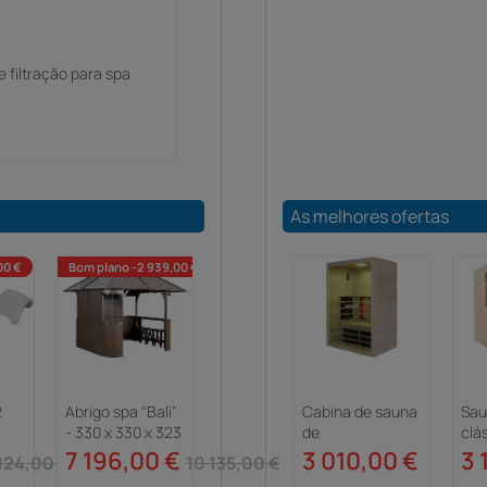
 filtração para spa
As melhores ofertas
00 €
Bom plano -2 939,00 €
2
Abrigo spa "Bali"
Cabina de sauna
Sau
- 330 x 330 x 323
de
clá
rta-
cm
infravermelhos
Cor
7 196,00 €
3 010,00 €
3 
124,00 €
10 135,00 €
pa
"Venus Vital" - 2
187