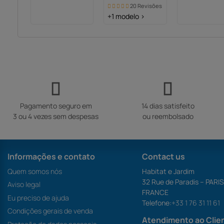
20 Revisões
creme
+1 modelo >
Pagamento seguro em
14 dias satisfeito
3 ou 4 vezes sem despesas
ou reembolsado
Informações e contato
Contact us
Quem somos nós
Habitat e Jardim
32 Rue de Paradis – PARI
Aviso legal
FRANCE
Eu preciso de ajuda
Telefone:
+33 1 76 31 11 61
Condições gerais de venda
Atendimento ao Clie