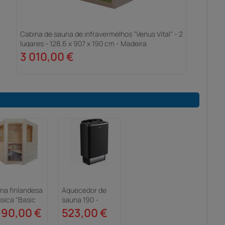
Cabina de sauna de infravermelhos "Venus Vital" - 2
lugares - 128,6 x 907 x 190 cm - Madeira
3 010,00 €
na finlandesa
Aquecedor de
ssica "Basic
sauna 190 -
ner" - 195 x
Controlo
190,00 €
523,00 €
 x 204 cm -
integrado 6 kW