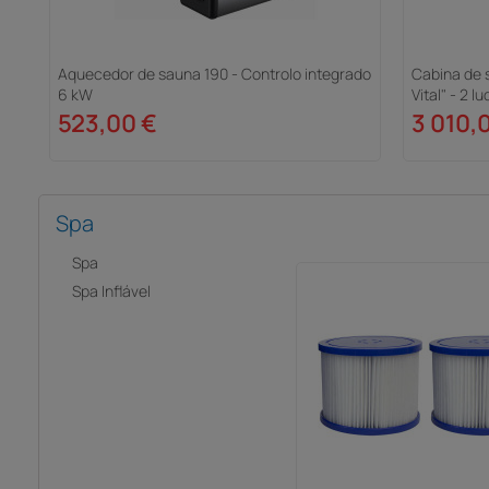
Aquecedor de sauna 190 - Controlo integrado
Cabina de 
6 kW
Vital" - 2 l
Madeira
523,00 €
3 010,
Spa
Spa
Spa Inflável