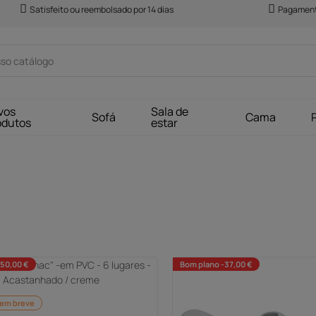
Satisfeito ou reembolsado por 14 dias
Pagament
vos
Sala de
Sofá
Cama
odutos
estar
150,00 €
Bom plano -37,00 €
 em breve