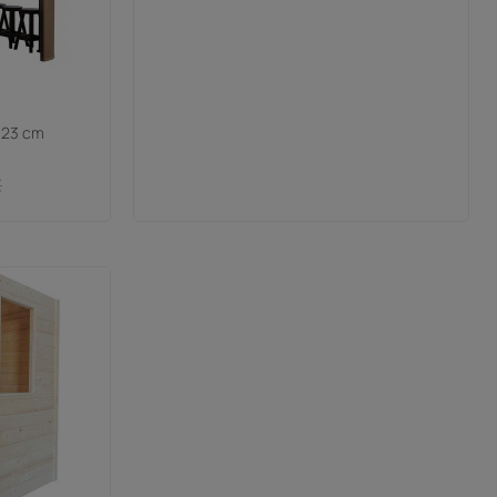
 323 cm
€