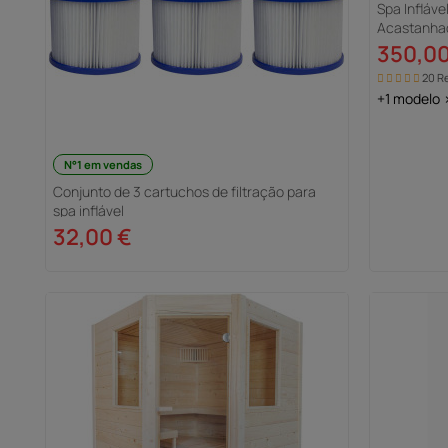
Spa Infláve
Acastanha
350,00
20 R
+1 modelo 
N°1 em vendas
Conjunto de 3 cartuchos de filtração para
spa inflável
32,00 €