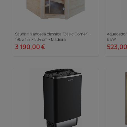
Sauna finlandesa clássica "Basic Corner" -
Aquecedor 
195 x 187 x 204 cm - Madeira
6 kW
3 190,00 €
523,00