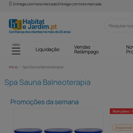
Entrega com hora marcada Entrega com hora marcada
MENU
Vendas
No
Liquidação
Relâmpago
Pr
Início
Spa Sauna Balneoterapia
Spa Sauna Balneoterapia
Promoções da semana
Bom plano -
Disponível