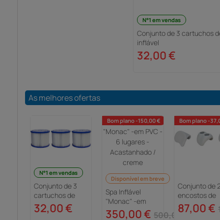
N°1 em vendas
Conjunto de 3 cartuchos de
inflável
32,00 €
As melhores ofertas
Bom plano -150,00 €
Bom plano -37,
N°1 em vendas
Disponível em breve
Conjunto de 3
Conjunto de 
Spa Inflável
cartuchos de
encostos de
"Monac" -em
filtração para
cabeça e 1 po
32,00 €
87,00 €
PVC - 6 lugares -
350,00 €
spa inflável
copos para S
500,00 €
Acastanhado /