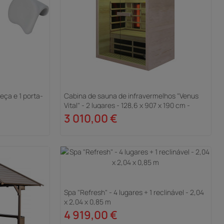
eça e 1 porta-
Cabina de sauna de infravermelhos "Venus
Vital" - 2 lugares - 128,6 x 907 x 190 cm -
Madeira
3 010,00 €
Spa "Refresh" - 4 lugares + 1 reclinável - 2,04
x 2,04 x 0,85 m
4 919,00 €