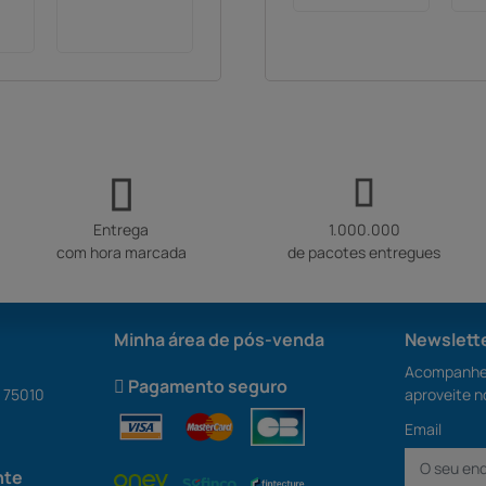
lugares - 128,6 x
Mad
907 x 190 cm -
Madeira
Entrega
1.000.000
com hora marcada
de pacotes entregues
Minha área de pós-venda
Newslett
Acompanhe 
Pagamento seguro
S 75010
aproveite n
Email
nte