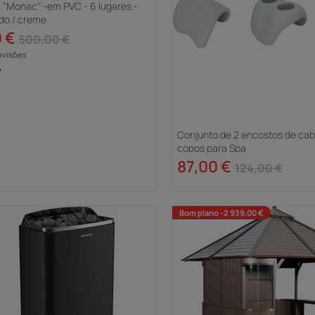
l "Monac" -em PVC - 6 lugares -
do / creme
 €
500,00 €
evisões
>
Conjunto de 2 encostos de cab
copos para Spa
87,00 €
124,00 €
Bom plano -2 939,00 €