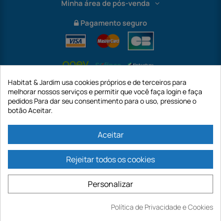
Minha área de pós-venda
Pagamento seguro
Habitat & Jardim usa cookies próprios e de terceiros para
melhorar nossos serviços e permitir que você faça login e faça
pedidos Para dar seu consentimento para o uso, pressione o
botão Aceitar.
International
Aceitar
Rejeitar todos os cookies
https://www.habitatejardim.pt é um site da empresa GECODIS SA com um
capital de 187.203,29€, 32 Rue de Paradis - PARIS 75010 (FRANÇA). A
Personalizar
GECODIS.SA criada em 11/04/1998 é uma subsidiária da ODAYA ​​​​​​HOLDING com
um capital de 2.750.640,00 EURO.
TODAS AS NOSSAS PROMOÇÕES SÃO VÁLIDAS ENQUANTO ESTOQUE
Política de Privacidade e Cookies
DISPONÍVEL