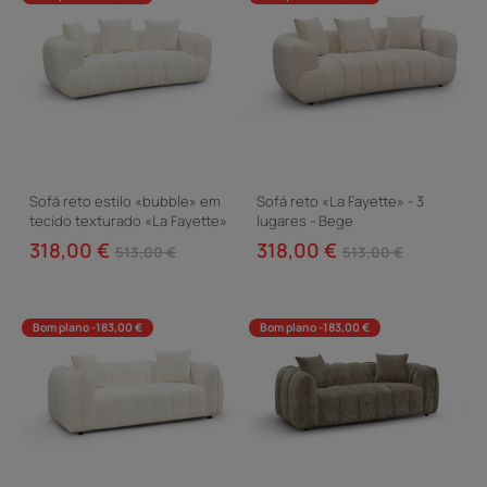
Sofá reto estilo «bubble» em
Sofá reto «La Fayette» - 3
tecido texturado «La Fayette»
lugares - Bege
- 3 lugares - Creme
318,00 €
318,00 €
513,00 €
513,00 €
Bom plano -183,00 €
Bom plano -183,00 €