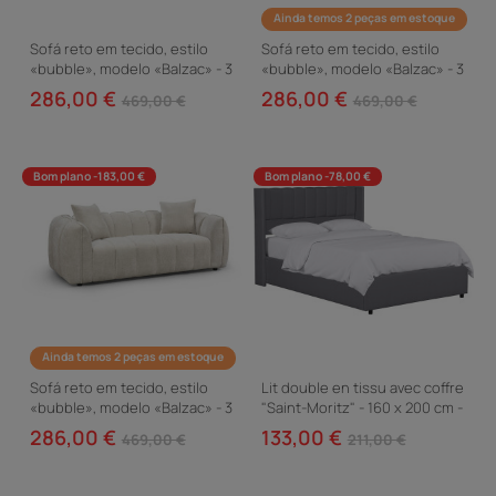
Ainda temos 2 peças em estoque
Sofá reto em tecido, estilo
Sofá reto em tecido, estilo
«bubble», modelo «Balzac» - 3
«bubble», modelo «Balzac» - 3
lugares - Creme
lugares - Taupe
286,00 €
286,00 €
469,00 €
469,00 €
Bom plano -183,00 €
Bom plano -78,00 €
Ainda temos 2 peças em estoque
Sofá reto em tecido, estilo
Lit double en tissu avec coffre
«bubble», modelo «Balzac» - 3
"Saint-Moritz" - 160 x 200 cm -
lugares - Bege
Gris
286,00 €
133,00 €
469,00 €
211,00 €