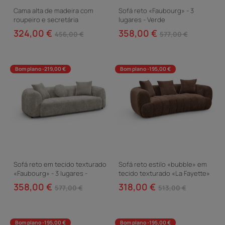
Cama alta de madeira com
Sofá reto «Faubourg» - 3
roupeiro e secretária
lugares - Verde
integrados «Amélia» - 90 x 190
324,00 €
358,00 €
456,00 €
577,00 €
cm - Branco
Bom plano -219,00 €
Bom plano -195,00 €
Sofá reto em tecido texturado
Sofá reto estilo «bubble» em
«Faubourg» - 3 lugares -
tecido texturado «La Fayette»
Cinzento
- 3 lugares - Castanho
358,00 €
318,00 €
577,00 €
513,00 €
Bom plano -195,00 €
Bom plano -195,00 €