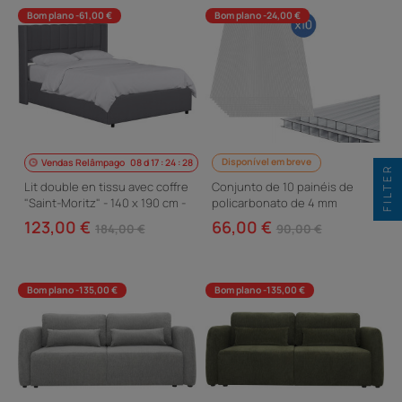
Bom plano -61,00 €
Bom plano -24,00 €
Disponível em breve
Vendas Relâmpago
08
d
17
:
24
:
27
FILTER
Lit double en tissu avec coffre
Conjunto de 10 painéis de
"Saint-Moritz" - 140 x 190 cm -
policarbonato de 4 mm
Gris
«Michigan» – 7,9 m²
123,00 €
66,00 €
184,00 €
90,00 €
Bom plano -135,00 €
Bom plano -135,00 €