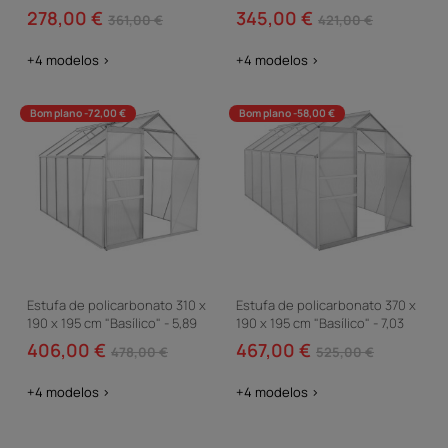
m² - Cinza
m² - Cinza
278,00 €
345,00 €
361,00 €
421,00 €
+4 modelos >
+4 modelos >
Bom plano -72,00 €
Bom plano -58,00 €
Estufa de policarbonato 310 x
Estufa de policarbonato 370 x
190 x 195 cm "Basílico" - 5,89
190 x 195 cm "Basílico" - 7,03
m² - Cinza
m² - Cinza
406,00 €
467,00 €
478,00 €
525,00 €
+4 modelos >
+4 modelos >