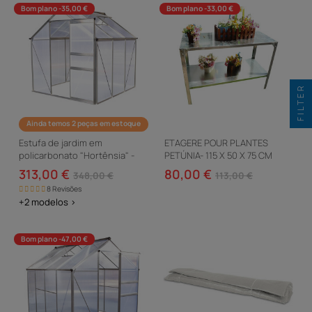
Bom plano -35,00 €
Bom plano -33,00 €
FILTER
Ainda temos 2 peças em estoque
Estufa de jardim em
ETAGERE POUR PLANTES
policarbonato "Hortênsia" -
PETÚNIA- 115 X 50 X 75 CM
3,65m²
313,00 €
80,00 €
348,00 €
113,00 €
8 Revisões
+2 modelos >
Bom plano -47,00 €