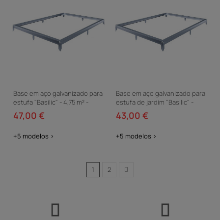
Base em aço galvanizado para
Base em aço galvanizado para
estufa "Basilic" - 4,75 m² -
estufa de jardim "Basilic" -
Cinzento
5,89 m² - Cinzento
47,00 €
43,00 €
+5 modelos >
+5 modelos >
1
2