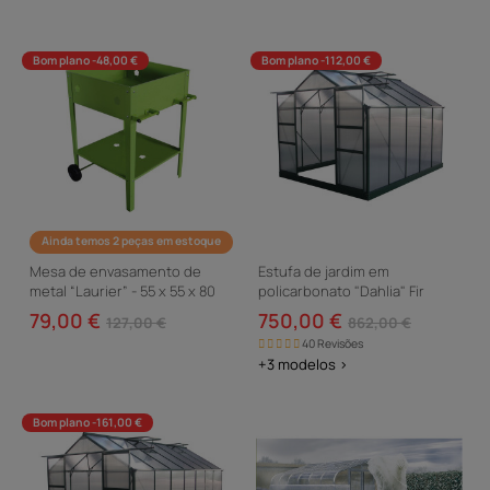
Bom plano -48,00 €
Bom plano -112,00 €
Ainda temos 2 peças em estoque
Mesa de envasamento de
Estufa de jardim em
metal “Laurier” - 55 x 55 x 80
policarbonato "Dahlia" Fir
cm - Verde
Green 7,67 m²
79,00 €
750,00 €
127,00 €
862,00 €
40 Revisões
+3 modelos >
Bom plano -161,00 €