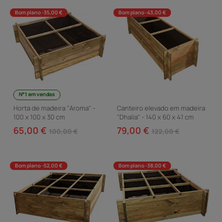
Bom plano -35,00 €
Bom plano -43,00 €
N°1 em vendas
Horta de madeira "Aroma" -
Canteiro elevado em madeira
100 x 100 x 30 cm
"Dhalia" - 140 x 60 x 41 cm
65,00 €
79,00 €
100,00 €
122,00 €
Bom plano -52,00 €
Bom plano -38,00 €