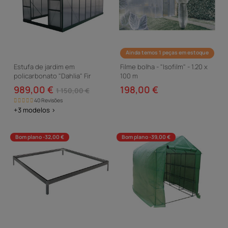
Ainda temos 1 peças em estoque
Estufa de jardim em
Filme bolha - "Isofilm" - 1.20 x
policarbonato "Dahlia" Fir
100 m
Green 13,29 m²
989,00 €
198,00 €
1 150,00 €
40 Revisões
+3 modelos >
Bom plano -32,00 €
Bom plano -39,00 €