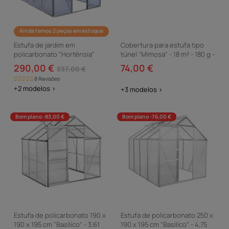
Ainda temos 2 peças em estoque
Estufa de jardim em
Cobertura para estufa tipo
policarbonato "Hortênsia"
túnel "Mimosa" - 18 m² - 180 g -
4,8m²
Branca
290,00 €
74,00 €
337,00 €
8 Revisões
+2 modelos >
+3 modelos >
Bom plano -83,00 €
Bom plano -76,00 €
Estufa de policarbonato 190 x
Estufa de policarbonato 250 x
190 x 195 cm "Basílico" - 3,61
190 x 195 cm "Basílico" - 4,75