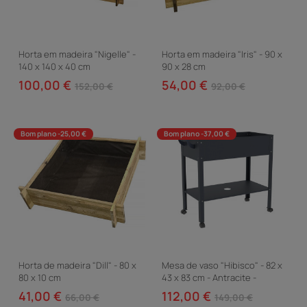
Horta em madeira "Nigelle" -
Horta em madeira "Iris" - 90 x
140 x 140 x 40 cm
90 x 28 cm
100,00 €
54,00 €
152,00 €
92,00 €
Bom plano -25,00 €
Bom plano -37,00 €
Horta de madeira "Dill" - 80 x
Mesa de vaso "Hibisco" - 82 x
80 x 10 cm
43 x 83 cm - Antracite -
41,00 €
112,00 €
66,00 €
149,00 €