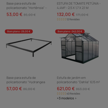
Base para estufa de
ESTUFA DE TOMATE PETÚNIA -
policarbonato "Hortênsia" -
4,4M² - 2,5 X 1,7 X 2,1 M
3,65 m² - 192 x 190 x 8 cm
53,00 €
132,00 €
85,00 €
171,00 €
12 Revisões
Bom plano -29,00 €
Bom plano -242,00 €
Base para estufa de
Estufa de jardim em
policarbonato "Hydrangea
policarbonato "Dahlia" 6,15 m²
4,8m²" Cor Zinco
Fir Green
57,00 €
621,00 €
86,00 €
863,00 €
40 Revisões
+3 modelos >