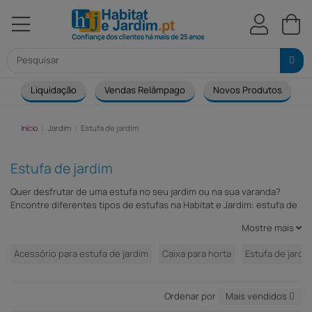
Liquidação
Vendas Relâmpago
Novos Produtos
Início
Jardim
Estufa de jardim
Estufa de jardim
Quer desfrutar de uma estufa no seu jardim ou na sua varanda?
Encontre diferentes tipos de estufas na Habitat e Jardim: estufa de
policarbonato, estufa de vidro, estufa de filme e estufa de madeira
Mostre mais
pela sua vertente funcional e de design. Optar por uma estufa
Habitat e Jardim é optar pela qualidade e fiabilidade. Também pode
Acessório para estufa de jardim
Caixa para horta
Estufa de jardim
reproduzir o efeito de estufa no seu jardim.
Ordenar por
Mais vendidos