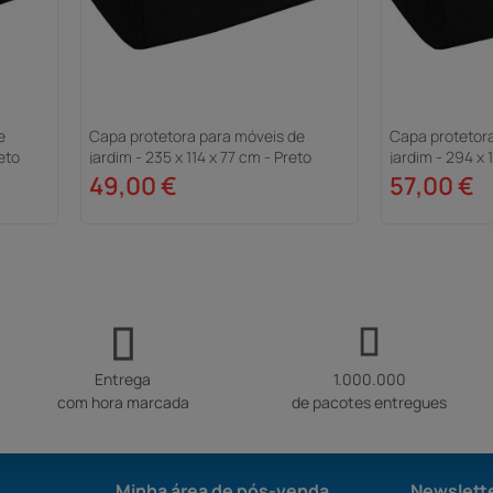
e
Capa protetora para móveis de
Capa protetor
reto
jardim - 235 x 114 x 77 cm - Preto
jardim - 294 x 
49,00 €
57,00 €
Entrega
1.000.000
com hora marcada
de pacotes entregues
Minha área de pós-venda
Newslett