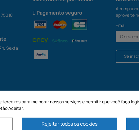
Acompanhe 
Pagamento seguro
S 75010
aproveite n
Email
nte
7h, Sexta:
Se insc
e terceiros para melhorar nossos serviços e permitir que você faça logi
tão Aceitar.
Rejeitar todos os cookies
apital de 187.203,29€, 32 Rue de Paradis - PARIS 75010 (FRANÇA). A GECODIS.
capital de 2.750.640,00 EURO.