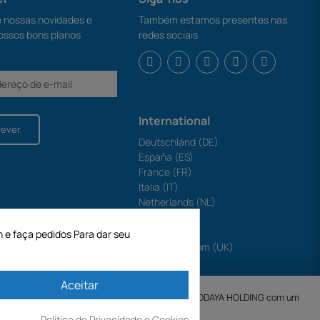
nossas novidades e
Também estamos presentes nas
ossos bons planos
redes sociais
International
rever
Deutschland (DE)
España (ES)
France (FR)
Italia (IT)
Netherlands (NL)
Polska (PL)
Portugal (PT)
n e faça pedidos Para dar seu
United Kingdom (UK)
Aceitar
SA criada em 11/04/1998 é uma subsidiária da ODAYA ​​​​​​HOLDING com um
Política de Privacidade e Cookies