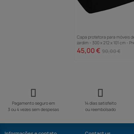
Capa protetora para móveis d
jardim - 300 x 212 x 101 cm - P
45,00 €
90,00 €
Pagamento seguro em
14 dias satisfeito
3 ou 4 vezes sem despesas
ou reembolsado
Informações e contato
Contact us