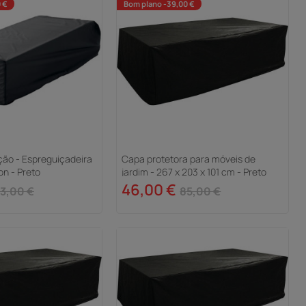
 €
Bom plano -39,00 €
ção - Espreguiçadeira
Capa protetora para móveis de
on - Preto
jardim - 267 x 203 x 101 cm - Preto
46,00 €
3,00 €
85,00 €