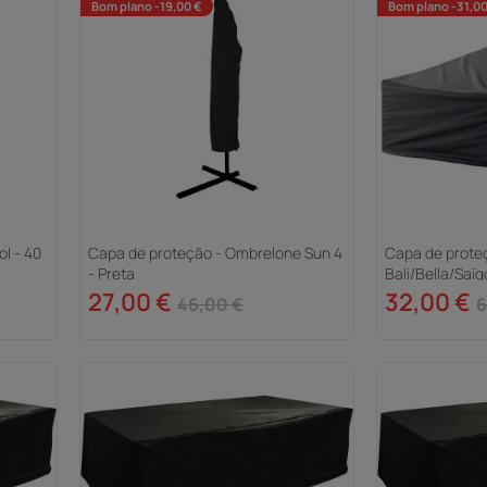
Bom plano -19,00 €
Bom plano -31,00
l - 40
Capa de proteção - Ombrelone Sun 4
Capa de prote
- Preta
Bali/Bella/Saïg
27,00 €
32,00 €
46,00 €
6