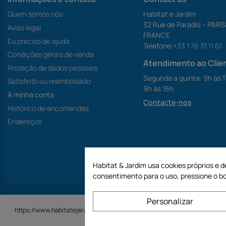
Quem somos nós
Habitat e Jardim
32 Rue de Paradis – PARI
Aviso legal
FRANCE
Eu preciso de ajuda
Telefone:
+33 1 76 31 11 61
Condições gerais de venda
Atendimento ao Clie
Proteção de dados pessoais
Segunda a quinta: 9h às 1
Satisfeito ou reembolsado
9h às 16h
A minha conta
Contacte-nos
Histórico de encomendas
Endereços
Habitat & Jardim usa cookies próprios e d
consentimento para o uso, pressione o bo
Personalizar
https://www.habitatejardim.pt é um site da empresa GECODIS SA com um c