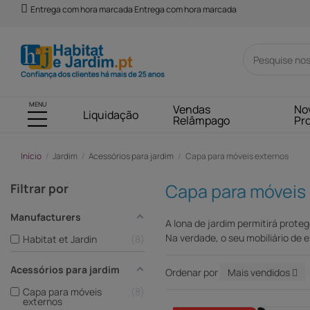
Entrega com hora marcada Entrega com hora marcada
MENU
Vendas
No
Liquidação
Relâmpago
Pr
Início
Jardim
Acessórios para jardim
Capa para móveis externos
Capa para móveis
Filtrar por
Manufacturers
A lona de jardim permitirá prote
Na verdade, o seu mobiliário de 
Habitat et Jardin
8
Acessórios para jardim
Ordenar por
Mais vendidos
Capa para móveis
8
externos