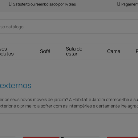
Satisfeito ou reembolsado por 14 dias
Pagament
vos
Sala de
Sofá
Cama
odutos
estar
 externos
ger os seus novos móveis de jardim? A Habitat e Jardim oferece-lhe a su
exterior é o primeiro a sofrer com as intempéries e certamente lhe agr