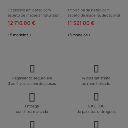
Kit piscina em betão com
Kit piscina de betão com
aspeto de madeira "Naturalis"
aspeto de madeira, decagonal
- 7,5 x 3,24 x 1,40 m
e alongada Naturalis 2" - 7,77 x
12 716,00 €
11 521,00 €
4,74 x 1,40 m
+5 modelos >
+3 modelos >
Pagamento seguro em
14 dias satisfeito
3 ou 4 vezes sem despesas
ou reembolsado
Entrega
1.000.000
com hora marcada
de pacotes entregues