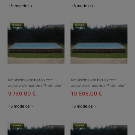
+3 modelos >
+5 modelos >
Kit piscina em betão com
Kit piscina em betão com
aspeto de madeira "Naturalis"
aspeto de madeira "Naturalis"
- 4,67 x 3,24 x 1,40 m
- 6,09 x 3,24 x 1,28 m
9 750,00 €
10 606,00 €
+5 modelos >
+5 modelos >