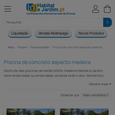
Liquidação
Vendas Relâmpago
Novos Produtos
Início
Piscina
Piscina portátil
Piscina de concreto aspecto madeira
Piscina de concreto aspecto madeira
Desfrute das piscinas de betão efeito madeira Habitat & Jardim ,
semi-enterradas ou enterradas, durante todo o ano. Momentos
intensos de felicidade em família com esta piscina ultra resistente
Mostre mais
ao gelo/degelo. Uma verdadeira piscina com uma longa vida útil.
Ordenar por
Mais vendidos