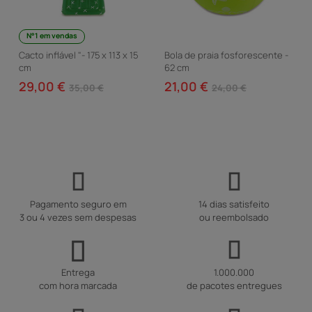
N°1 em vendas
Cacto inflável "- 175 x 113 x 15
Bola de praia fosforescente -
cm
62 cm
29,00 €
21,00 €
35,00 €
24,00 €
Pagamento seguro em
14 dias satisfeito
3 ou 4 vezes sem despesas
ou reembolsado
Entrega
1.000.000
com hora marcada
de pacotes entregues