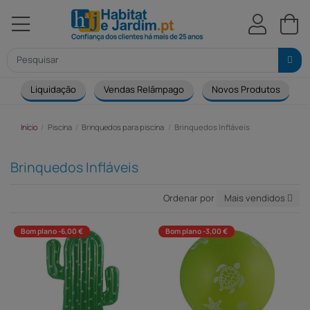
Liquidação
Vendas Relâmpago
Novos Produtos
Início
Piscina
Brinquedos para piscina
Brinquedos Infláveis
Brinquedos Infláveis
Ordenar por
Mais vendidos
Bom plano -6,00 €
Bom plano -3,00 €