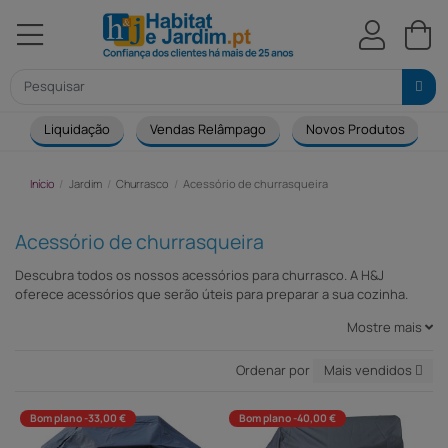
Liquidação
Vendas Relâmpago
Novos Produtos
Início
Jardim
Churrasco
Acessório de churrasqueira
Acessório de churrasqueira
Descubra todos os nossos acessórios para churrasco. A H&J
oferece acessórios que serão úteis para preparar a sua cozinha.
Escolha rapidamente entre os nossos acessórios para uma cozinha
Mostre mais
de sucesso.
Ordenar por
Mais vendidos
Bom plano -33,00 €
Bom plano -40,00 €