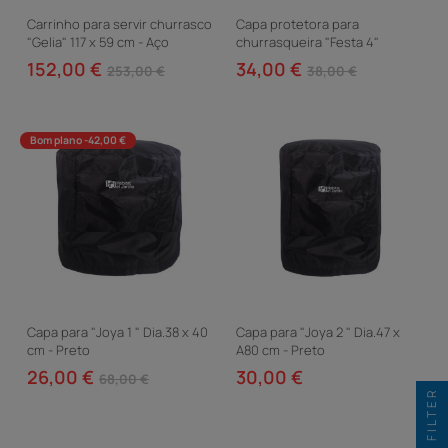
Carrinho para servir churrasco
Capa protetora para
"Gelia" 117 x 59 cm - Aço
churrasqueira "Festa 4"
inoxidável - Preto
-107x52 cm - Preta
152,00 €
34,00 €
253,00 €
38,00 €
Bom plano -42,00 €
Capa para "Joya 1 " Dia.38 x 40
Capa para "Joya 2 " Dia.47 x
cm - Preto
A80 cm - Preto
26,00 €
30,00 €
68,00 €
FILTER