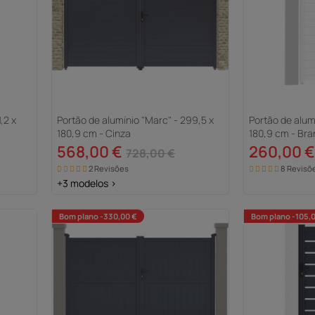
,2 x
Portão de alumínio "Marc" - 299,5 x
Portão de alumín
180,9 cm - Cinza
180,9 cm - Br
568,00 €
260,00 €
728,00 €
2 Revisões
8 Revisõ
+3 modelos >
Bom plano -330,00 €
Bom plano -105,