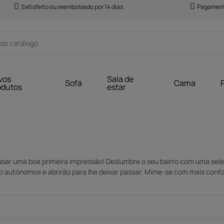
Satisfeito ou reembolsado por 14 dias
Pagament
vos
Sala de
Sofá
Cama
odutos
estar
ar uma boa primeira impressão! Deslumbre o seu bairro com uma seleç
 autónomos e abrirão para lhe deixar passar. Mime-se com mais confort