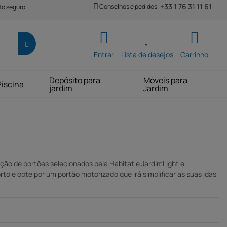
+33 1 76 31 11 61
Conselhos e pedidos :
o seguro
Entrar
Lista de desejos
Carrinho
Depósito para
Móveis para
Piscina
jardim
Jardim
ão de portões selecionados pela Habitat e JardimLight e
o e opte por um portão motorizado que irá simplificar as suas idas