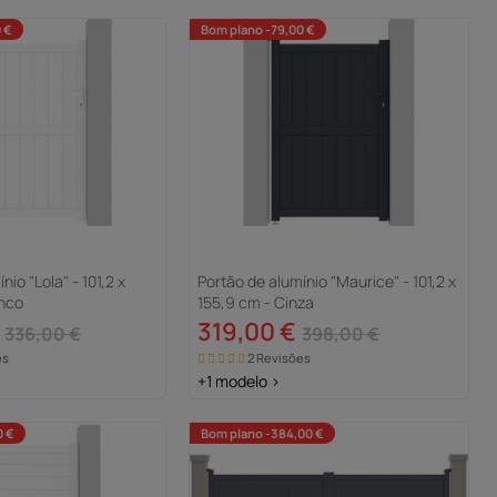
 €
Bom plano -79,00 €
nio "Lola" - 101,2 x
Portão de alumínio "Maurice" - 101,2 x
anco
155,9 cm - Cinza
319,00 €
336,00 €
398,00 €
es
2 Revisões
+1 modelo >
0 €
Bom plano -384,00 €