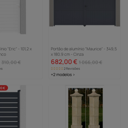
io "Eric" - 101,2 x
Portão de alumínio "Maurice" - 349,5
anco
x 180,9 cm - Cinza
682,00 €
310,00 €
1 066,00 €
es
2 Revisões
+2 modelos >
00 €