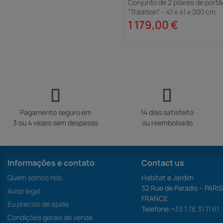
Conjunto de 2 pilares de portã
"Tradition" - 41 x 41 x 200 cm
1 179,00 €
Pagamento seguro em
14 dias satisfeito
3 ou 4 vezes sem despesas
ou reembolsado
Informações e contato
Contact us
Quem somos nós
Habitat e Jardim
32 Rue de Paradis – PARI
Aviso legal
FRANCE
Eu preciso de ajuda
Telefone:
+33 1 76 31 11 61
Condições gerais de venda