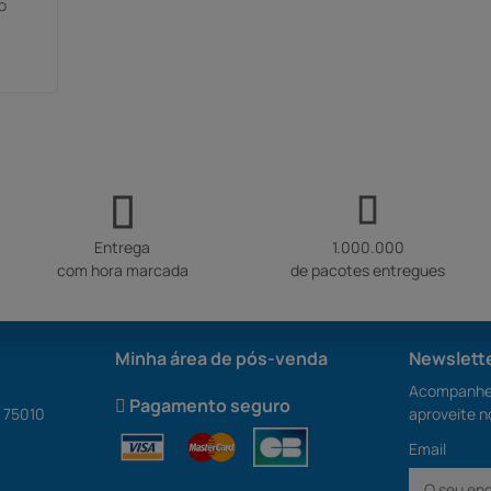
o
Entrega
1.000.000
com hora marcada
de pacotes entregues
Minha área de pós-venda
Newslett
Acompanhe 
Pagamento seguro
S 75010
aproveite n
Email