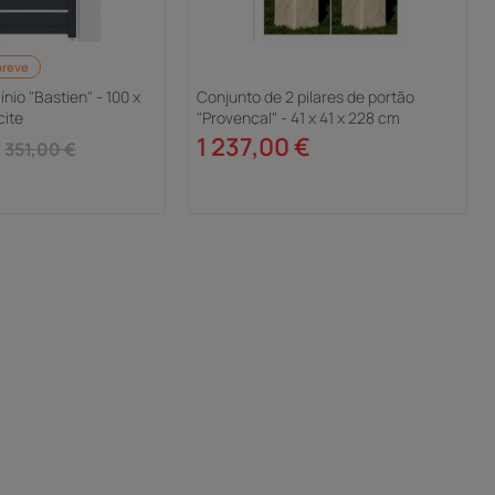
breve
nio "Bastien" - 100 x
Conjunto de 2 pilares de portão
cite
"Provençal" - 41 x 41 x 228 cm
1 237,00 €
351,00 €