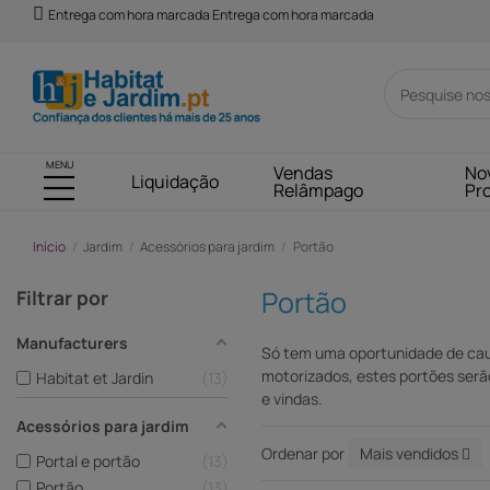
Entrega com hora marcada Entrega com hora marcada
MENU
Vendas
No
Liquidação
Relâmpago
Pr
Início
Jardim
Acessórios para jardim
Portão
Portão
Filtrar por
Manufacturers
Só tem uma oportunidade de caus
motorizados, estes portões serão
Habitat et Jardin
13
e vindas.
Acessórios para jardim
Ordenar por
Mais vendidos
Portal e portão
13
Portão
13