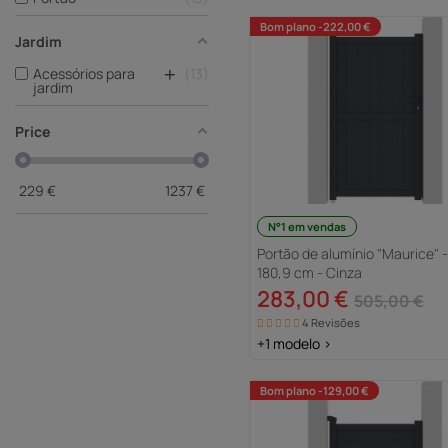
Bom plano -222,00 €
Jardim
+
Acessórios para
13
jardim
Price
229
€
1237
€
N°1 em vendas
Portão de alumínio "Maurice" - 
180,9 cm - Cinza
283,00 €
505,00 €
4 Revisões
+1 modelo >
Bom plano -129,00 €