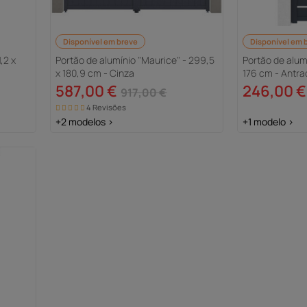
Disponível em breve
Disponível em 
,2 x
Portão de alumínio "Maurice" - 299,5
Portão de alumí
x 180,9 cm - Cinza
176 cm - Antra
587,00 €
246,00 €
917,00 €
4 Revisões
+2 modelos >
+1 modelo >