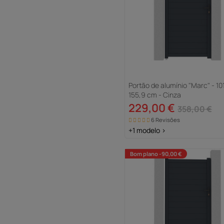
Portão de alumínio "Marc" - 101
155,9 cm - Cinza
229,00 €
358,00 €
6 Revisões
+1 modelo >
Bom plano -90,00 €