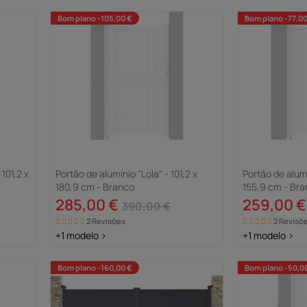
Bom plano -105,00 €
Bom plano -77,00
101,2 x
Portão de alumínio "Lola" - 101,2 x
Portão de alumí
180,9 cm - Branco
155,9 cm - Br
285,00 €
259,00 €
390,00 €
2 Revisões
2 Revisõ
+1 modelo >
+1 modelo >
Bom plano -160,00 €
Bom plano -50,0