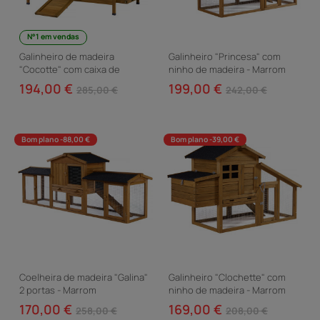
N°1 em vendas
Galinheiro de madeira
Galinheiro "Princesa" com
"Cocotte" com caixa de
ninho de madeira - Marrom
nidificação - Castanho
194,00 €
199,00 €
285,00 €
242,00 €
Bom plano -88,00 €
Bom plano -39,00 €
Coelheira de madeira "Galina"
Galinheiro "Clochette" com
2 portas - Marrom
ninho de madeira - Marrom
170,00 €
169,00 €
258,00 €
208,00 €