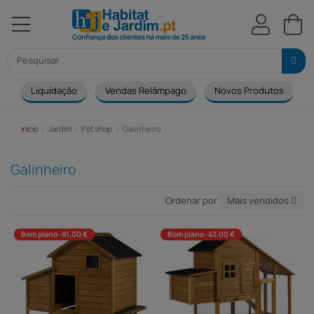
Liquidação
Vendas Relâmpago
Novos Produtos
Início
Jardim
Pet shop
Galinheiro
Galinheiro
Ordenar por
Mais vendidos
Bom plano -91,00 €
Bom plano -43,00 €