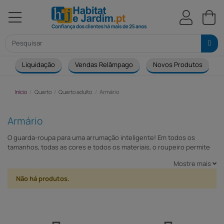
Liquidação
Vendas Relâmpago
Novos Produtos
Início
Quarto
Quarto adulto
Armário
Armário
O guarda-roupa para uma arrumação inteligente! Em todos os
tamanhos, todas as cores e todos os materiais, o roupeiro permite
guardar todas as suas roupas e protegê-las do pó num espaço
Mostre mais
pequeno mas prático e organizado. A Habitat e Jardim oferece-lhe
inúmeros armários para satisfazer as suas expectativas: armário
Não há produtos.
clássico, armário metálico ou armário metálico e armário de design.