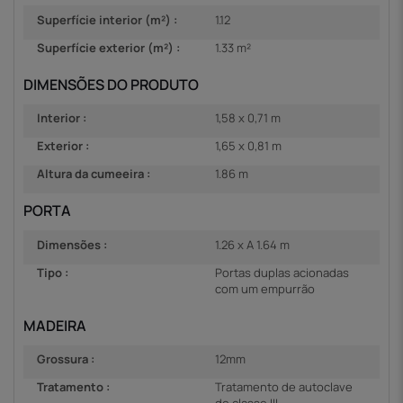
Superfície interior (m²) :
1.12
Superfície exterior (m²) :
1.33 m²
DIMENSÕES DO PRODUTO
Interior :
1,58 x 0,71 m
Exterior :
1,65 x 0,81 m
Altura da cumeeira :
1.86 m
PORTA
Dimensões :
1.26 x A 1.64 m
Tipo :
Portas duplas acionadas
com um empurrão
MADEIRA
Grossura :
12mm
Tratamento :
Tratamento de autoclave