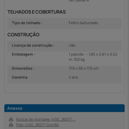
de classe III
TELHADOS E COBERTURAS
Tipo de telhado :
Feltro betumado
CONSTRUÇÃO
Licença de construção :
não
Embalagem :
1 pacote : - 1,85 x 0,81 x 0,52
m, 150 kg
Dimensões :
179 x 90 x 176 cm
Garantia
2 ans
Anexos
Notice de montage-1450_85577-...
Plan-1450_85577-Dom84