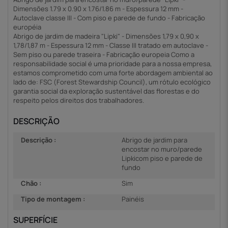
Dimensões 1.79 x 0.90 x 1.76/1.86 m - Espessura 12 mm -
Autoclave classe III - Com piso e parede de fundo - Fabricação
européia
Abrigo de jardim de madeira "Lipki" - Dimensões 1,79 x 0,90 x
1,78/1,87 m - Espessura 12 mm - Classe III tratado em autoclave -
Sem piso ou parede traseira - Fabricação europeia Como a
responsabilidade social é uma prioridade para a nossa empresa,
estamos comprometido com uma forte abordagem ambiental ao
lado de: FSC (Forest Stewardship Council), um rótulo ecológico
garantia social da exploração sustentável das florestas e do
respeito pelos direitos dos trabalhadores.
DESCRIÇÃO
Descrição :
Abrigo de jardim para
encostar no muro/parede
Lipkicom piso e parede de
fundo
Chão :
Sim
Tipo de montagem :
Painéis
SUPERFÍCIE