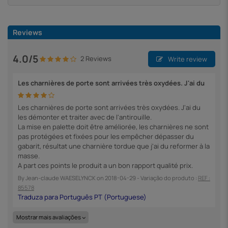
Reviews
4.0/5
2 Reviews
Write review
Les charnières de porte sont arrivées très oxydées. J'ai du
Les charnières de porte sont arrivées très oxydées. J'ai du
les démonter et traiter avec de l'antirouille.
La mise en palette doit être améliorée, les charnières ne sont
pas protégées et fixées pour les empêcher dépasser du
gabarit, résultat une charnière tordue que j'ai du reformer à la
masse.
A part ces points le produit a un bon rapport qualité prix.
By
Jean-claude WAESELYNCK
on
2018-04-29
- Variação do produto :
REF :
85578
Mostrar mais avaliações