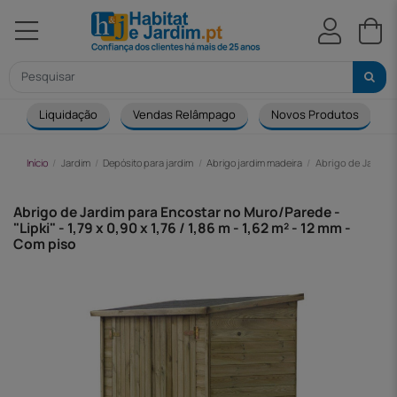
Liquidação
Vendas Relâmpago
Novos Produtos
Início
Jardim
Depósito para jardim
Abrigo jardim madeira
Abrigo de Jardim p
Abrigo de Jardim para Encostar no Muro/Parede -
"Lipki" - 1,79 x 0,90 x 1,76 / 1,86 m - 1,62 m² - 12 mm -
Com piso
-110,00 €