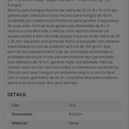
frangos
Recinto para frangos Recinto de malha de 24 m² 8 x 3 x 2 M aço
galvanizado: Descubra nosso recinto para frangos de 18 m²,
projetado por criadores profissionais para garantir a segurança
de suas aves. Com as suas generosas dimensões de 8 x 3
metros e uma altura de 2 metros, este recinto oferece um
espaço amplo e bem fechado graças à sua cerca de malha de 25
x 25 mm. Equipado com porta de fecho e equipado com sistema
impermeável e Lona de poliéster anti-UV de 150 gr/m², que
permite aos pássaros desfrutar de um espaço sombreado e
protegido da chuva. A robusta estrutura em aço galvanizado,
com diâmetro de 19 mm, garante maior durabilidade. Fácil de
montar, este recinto vem com todos os elementos necessários.
Ofereça aos seus frangos um ambiente seguro e confortável
com o nosso galinheiro de 24 m², a escolha ideal para criadores
atentos ao bem-estar dos seus animais.
DETAILS
Cor :
Gris
Dimensões :
8x3x2m
Material :
Metal