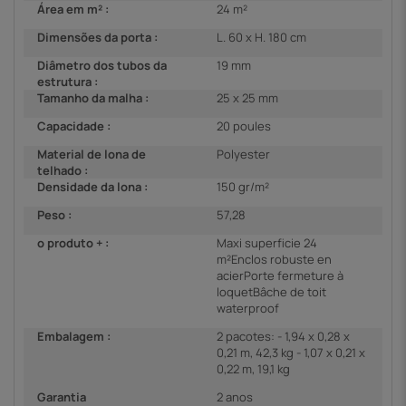
Área em m² :
24 m²
Dimensões da porta :
L. 60 x H. 180 cm
Diâmetro dos tubos da
19 mm
estrutura :
Tamanho da malha :
25 x 25 mm
Capacidade :
20 poules
Material de lona de
Polyester
telhado :
Densidade da lona :
150 gr/m²
Peso :
57,28
o produto + :
Maxi superficie 24
m²Enclos robuste en
acierPorte fermeture à
loquetBâche de toit
waterproof
Embalagem :
2 pacotes: - 1,94 x 0,28 x
0,21 m, 42,3 kg - 1,07 x 0,21 x
0,22 m, 19,1 kg
Garantia
2 anos