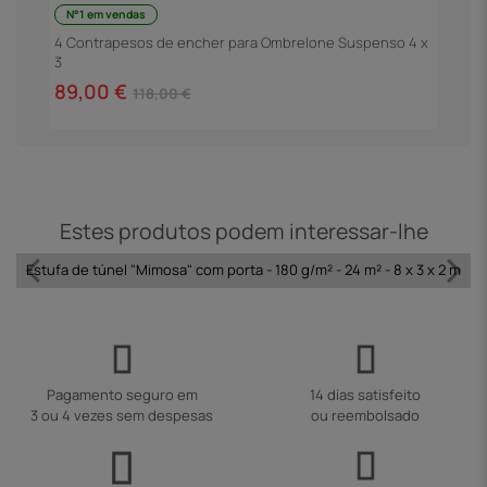
N°1 em vendas
G
4 Contrapesos de encher para Ombrelone Suspenso 4 x
3
4
89,00 €
118,00 €
Estes produtos podem interessar-lhe
Estufa de túnel "Mimosa" com porta - 180 g/m² - 24 m² - 8 x 3 x 2 m
Pagamento seguro em
14 dias satisfeito
3 ou 4 vezes sem despesas
ou reembolsado