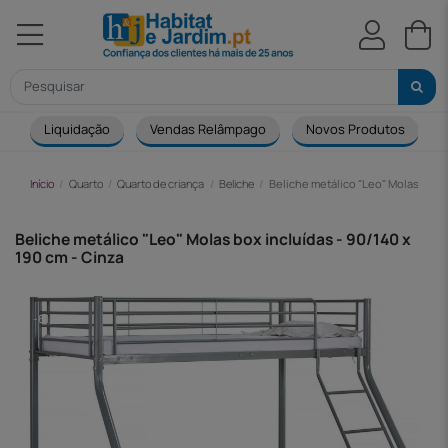
Liquidação
Vendas Relâmpago
Novos Produtos
Início
Quarto
Quarto de criança
Beliche
Beliche metálico "Leo" Molas box i
Beliche metálico "Leo" Molas box incluídas - 90/140 x
190 cm - Cinza
-61,00 €