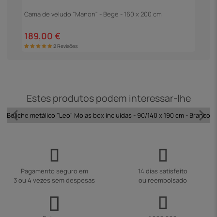
Cama de veludo "Manon" - Bege - 160 x 200 cm
E
189,00 €
1
2 Revisões
Estes produtos podem interessar-lhe
Beliche metálico "Leo" Molas box incluídas - 90/140 x 190 cm - Branco
Pagamento seguro em
14 dias satisfeito
3 ou 4 vezes sem despesas
ou reembolsado