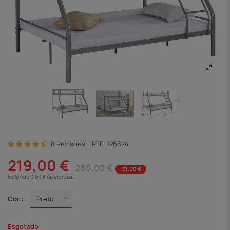
8 Revisões
REF:
126824
219,00 €
280,00 €
-61,00 €
Incluindo 0,00 € de ecotaxa
Cor :
Esgotado