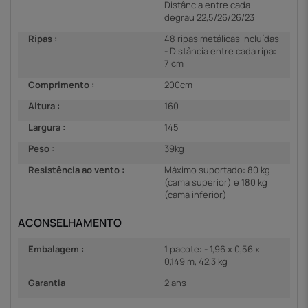
Distância entre cada
degrau 22,5/26/26/23
Ripas :
48 ripas metálicas incluídas
- Distância entre cada ripa:
7 cm
Comprimento :
200cm
Altura :
160
Largura :
145
Peso :
39kg
Resistência ao vento :
Máximo suportado: 80 kg
(cama superior) e 180 kg
(cama inferior)
ACONSELHAMENTO
Embalagem :
1 pacote: - 1,96 x 0,56 x
0,149 m, 42,3 kg
Garantia
2 ans