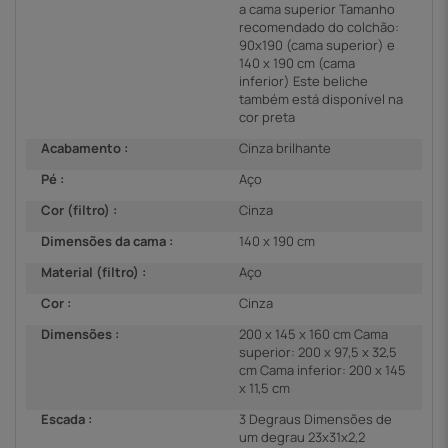
a cama superior Tamanho
recomendado do colchão:
90x190 (cama superior) e
140 x 190 cm (cama
inferior) Este beliche
também está disponível na
cor preta
Acabamento :
Cinza brilhante
Pé :
Aço
Cor (filtro) :
Cinza
Dimensões da cama :
140 x 190 cm
Material (filtro) :
Aço
Cor :
Cinza
Dimensões :
200 x 145 x 160 cm Cama
superior: 200 x 97,5 x 32,5
cm Cama inferior: 200 x 145
x 11,5 cm
Escada :
3 Degraus Dimensões de
um degrau 23x31x2,2