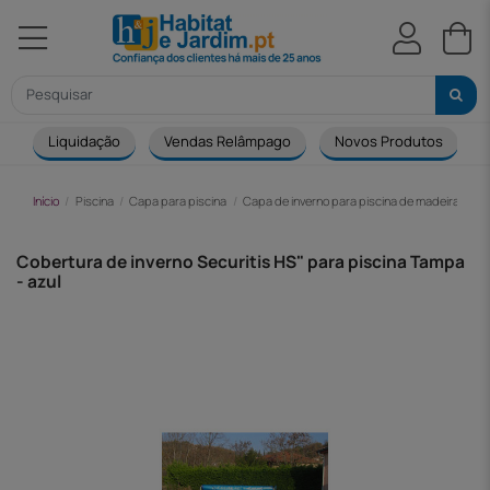
Liquidação
Vendas Relâmpago
Novos Produtos
Início
Piscina
Capa para piscina
Capa de inverno para piscina de madeira
Co
Cobertura de inverno Securitis HS" para piscina Tampa
- azul