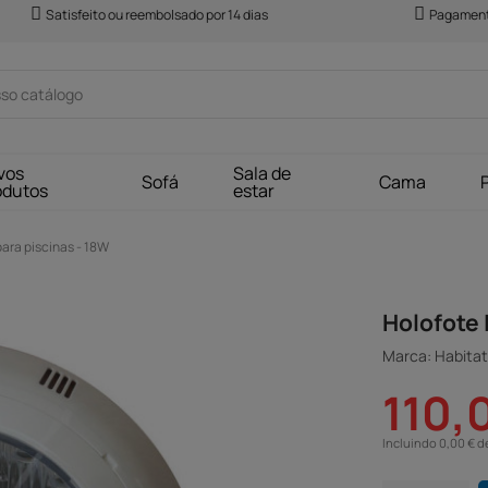
Satisfeito ou reembolsado por 14 dias
Pagament
vos
Sala de
Sofá
Cama
odutos
estar
ara piscinas - 18W
Holofote 
Marca: Habitat 
110,
Incluindo 0,00 € d