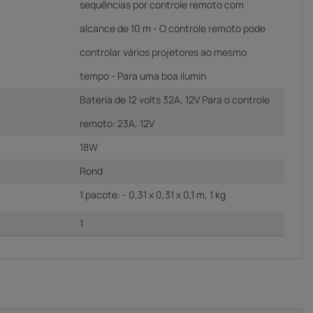
sequências por controle remoto com
alcance de 10 m - O controle remoto pode
controlar vários projetores ao mesmo
tempo - Para uma boa ilumin
Bateria de 12 volts 32A, 12V Para o controle
remoto: 23A, 12V
18W
Rond
1 pacote: - 0,31 x 0,31 x 0,1 m, 1 kg
1