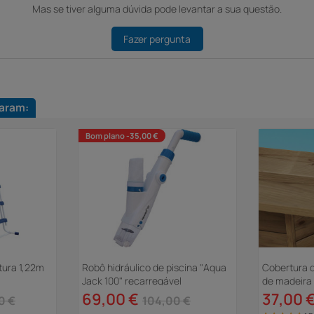
Mas se tiver alguma dúvida pode levantar a sua questão.
Fazer pergunta
aram:
Bom plano -35,00 €
tura 1,22m
Robô hidráulico de piscina "Aqua
Cobertura d
Jack 100" recarregável
de madeira 
69,00 €
37,00 
0 €
104,00 €