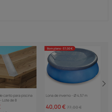
Bom plano -37,00 €
e canto para piscina
Lona de inverno - Ø 4,57 m
B
- Lote de 8
c
€
40,00 €
77,00 €