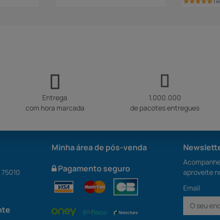
1 
Entrega
1.000.000
com hora marcada
de pacotes entregues
Minha área de pós-venda
Newslett
Acompanhe 
Pagamento seguro
S 75010
aproveite n
Email
nte