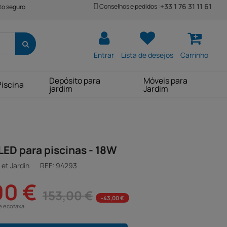
+33 1 76 31 11 61
Conselhos e pedidos :
o seguro
Entrar
Lista de desejos
Carrinho
Depósito para
Móveis para
Piscina
jardim
Jardim
LED para piscinas - 18W
et Jardin
REF:
94293
00 €
153,00 €
-43,00 €
e ecotaxa