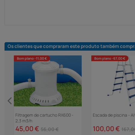
Os clientes que compraram este produto também compr
Bom plano -11,00 €
Bom plano -67,00 €
P
Filtragem de cartucho RX600 -
Escada de piscina - Al
2,3 m3/h
45,00 €
100,00 €
56,00 €
167,0