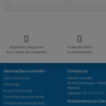
Pagamento seguro em
14 dias satisfeito
3 ou 4 vezes sem despesas
ou reembolsado
Informações e contato
Contact us
Quem somos nós
Habitat e Jardim
32 Rue de Paradis – PARI
Aviso legal
FRANCE
Eu preciso de ajuda
Telefone:
+33 1 76 31 11 61
Condições gerais de venda
Atendimento ao Clie
Proteção de dados pessoais