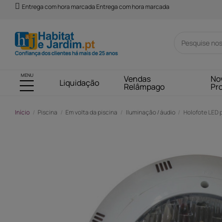
Entrega com hora marcada Entrega com hora marcada
MENU
Vendas
No
Liquidação
Relâmpago
Pr
Início
Piscina
Em volta da piscina
Iluminação / áudio
Holofote LED p
-43,00 €