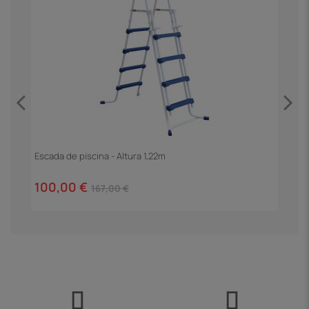
F
4
Escada de piscina - Altura 1,22m
100,00 €
167,00 €