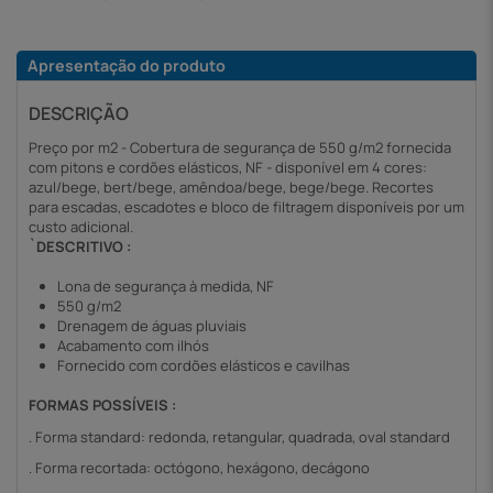
Apresentação do produto
DESCRIÇÃO
Preço por m2 - Cobertura de segurança de 550 g/m2 fornecida
com pitons e cordões elásticos, NF - disponível em 4 cores:
azul/bege, bert/bege, amêndoa/bege, bege/bege. Recortes
para escadas, escadotes e bloco de filtragem disponíveis por um
custo adicional.
`DESCRITIVO :
Lona de segurança à medida, NF
550 g/m2
Drenagem de águas pluviais
Acabamento com ilhós
Fornecido com cordões elásticos e cavilhas
FORMAS POSSÍVEIS :
. Forma standard: redonda, retangular, quadrada, oval standard
. Forma recortada: octógono, hexágono, decágono