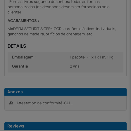
. Formas livres segundo desenhos: todas as formas
personalizadas (os desenhos devem ser fornecidos pelo
cliente).
ACABAMENTOS :
MADEIRA SECURITIS OFF-LOOR: cordões elásticos individuais,
ganchos de madeira, orifícios de drenagem, etc.
DETAILS
Embalagem :
1 pacote: - 1 x 1 x 1 m, 1 kg
Garantia
2 Ans
Anexos
Attestation de conformité-641...
Reviews