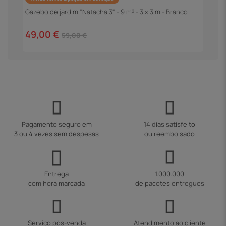
P
C
Gazebo de jardim "Natacha 3" - 9 m² - 3 x 3 m - Branco
2
49,00 €
59,00 €
Pagamento seguro em
14 dias satisfeito
3 ou 4 vezes sem despesas
ou reembolsado
Entrega
1.000.000
com hora marcada
de pacotes entregues
Serviço pós-venda
Atendimento ao cliente