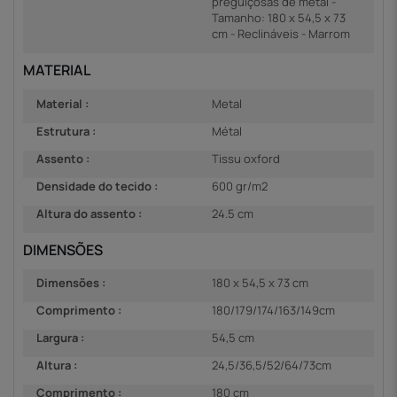
preguiçosas de metal -
Tamanho: 180 x 54,5 x 73
cm - Reclináveis - Marrom
MATERIAL
Material :
Metal
Estrutura :
Métal
Assento :
Tissu oxford
Densidade do tecido :
600 gr/m2
Altura do assento :
24.5 cm
DIMENSÕES
Dimensões :
180 x 54,5 x 73 cm
Comprimento :
180/179/174/163/149cm
Largura :
54,5 cm
Altura :
24,5/36,5/52/64/73cm
Comprimento :
180 cm