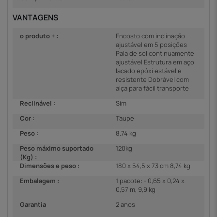
VANTAGENS
o produto + :
Encosto com inclinação
ajustável em 5 posições
Pala de sol continuamente
ajustável Estrutura em aço
lacado epóxi estável e
resistente Dobrável com
alça para fácil transporte
Reclinável :
Sim
Cor :
Taupe
Peso :
8.74 kg
Peso máximo suportado
120kg
(Kg) :
Dimensões e peso :
180 x 54,5 x 73 cm 8,74 kg
Embalagem :
1 pacote: - 0,65 x 0,24 x
0,57 m, 9,9 kg
Garantia
2 anos