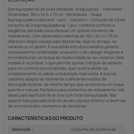
Espreguiçadeiras de praia metálicas “preguiçosas” - Dobráveis -
Dimensões: 180 x 54,5 x 73 cm - Reclináveis - Taupe
Espreguiçadeira dobrável "Lazy" - Castanho - Conjunto de 2 Este
conjunto de 2 espreguiçadeiras "Lazy" combina conforto e
elegância, pensado para oferecer um óptimo momento de
relaxamento. Com dimensões máximas de 180 x 54,5 x 73 cm,
oferecem amplo espaço para descansar, seja no terraço, na
varanda ou no jardim. A sua sólida estrutura metálica garante
uma excelente estabilidade, enquanto o seu design elegante e
minimalista traz um toque de modernidade ao seu exterior. Este
modelo é reclinável, o que permite ajustar o ângulo do assento
para um conforto personalizado, quer prefira deitar-se
completamente ou adote uma posição mais ereta. A sua cor
castanha adapta-se facilmente a diferentes estilos de
decoração exterior, ao mesmo tempo que acrescenta um toque
quente e natural. Perfeitos para momentos de relaxamento, são
ideais para desfrutar do ar livre com total tranquilidade. Não
espere mais para adicioná-los ao seu espaço exterior e desfrute
de uns merecidos momentos de descanso!
CARACTERÍSTICAS DO PRODUTO
Descrição :
Conjunto de 2 poltronas