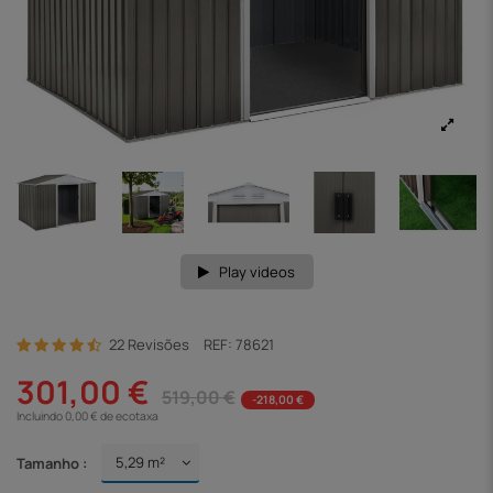
Play videos
22 Revisões
REF:
78621
301,00 €
519,00 €
-218,00 €
Incluindo 0,00 € de ecotaxa
Tamanho :