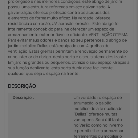
prolongado e nas melhores condições, este abrigo de jardim
possui uma estrutura reforçada em aço galvanizado. A
galvanização oferece proteção contra os ataques dos
elementos de forma muito eficaz. Na verdade, oferece
resistência à corrosão, UV, abrasão, erosão... Este abrigo foi
inteiramente concebido para lhe oferecer um espaço de
armazenamento exterior fiável e eficiente. VENTILAÇÃO OTPIMAL
Para evitar maus odores e danos ao seu pertences, o abrigo de
jardim metálico Dallas está equipado com 4 grelhas de
ventilação. Estas grelhas permitem a renovação permanente do
ar no interior do abrigo. desta porta é o seu sistema deslizante.
Em jardins grandes ou pequenos, otimize o seu espaço. Graças à
sua função deslizante, esta porta dupla abre facilmente,
qualquer que seja o espaço na frente.
DESCRIÇÃO
Descrição :
Um verdadeiro espaço de
arrumação, o galpão
metálico de alta qualidade
"Dallas" oferece muitas
vantagens. Será útil tanto
no Verão como no Inverno
e permitir-lhe-á armazenar
ferramentas ou mobiliário