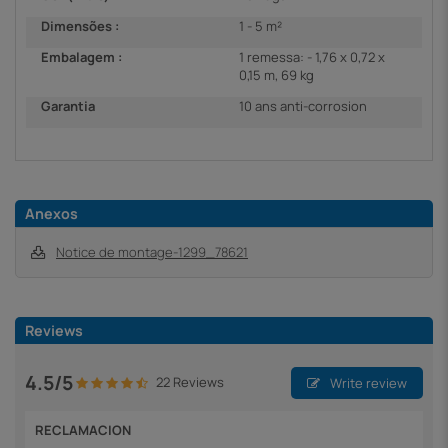
Dimensões :
1 - 5 m²
Embalagem :
1 remessa: - 1,76 x 0,72 x
0,15 m, 69 kg
Garantia
10 ans anti-corrosion
Anexos
Notice de montage-1299_78621
Reviews
4.5/5
22 Reviews
Write review
RECLAMACION