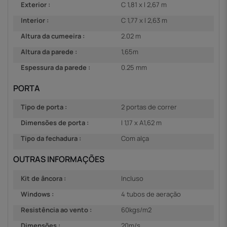
Exterior :
C 1,81 x l 2,67 m
Interior :
C 1,77 x l 2,63 m
Altura da cumeeira :
2.02 m
Altura da parede :
1,65m
Espessura da parede :
0.25 mm
PORTA
Tipo de porta :
2 portas de correr
Dimensões de porta :
l 1,17 x A1,62 m
Tipo da fechadura :
Com alça
OUTRAS INFORMAÇÕES
Kit de âncora :
Incluso
Windows :
4 tubos de aeração
Resistência ao vento :
60kgs/m2
Dimensões :
20m/s