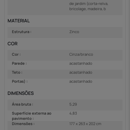
de jardim (corta-relva,
bricolage, madeira, b
MATERIAL
Estrutura :
Zinco
COR
Cor :
Cinza/branco
Parede :
acastanhado
Teto :
acastanhado
Portas) :
acastanhado
DIMENSÕES
Área bruta :
5,29
Superfície externa ao
4,83
pavimento :
Dimensões :
177 x 263 x 202 cm