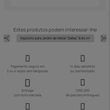
Estes produtos podem interessar-lhe
15 m²
Depósito para Jardim de Metal "Dallas" 8,84 m²
Dep
Pagamento seguro em
14 dias satisfeito
3 ou 4 vezes sem despesas
ou reembolsado
Entrega
1.000.000
com hora marcada
de pacotes entregues