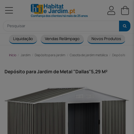
Liquidação
Vendas Relâmpago
Novos Produtos
Início
Jardim
Depósito para jardim
Casota de jardim metálica
Depósito para 
Depósito para Jardim de Metal "Dallas"5,29 M²
-218,00 €