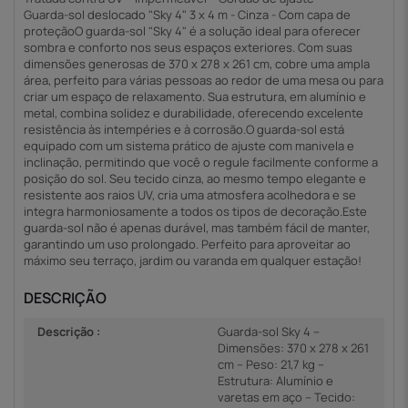
Guarda-sol deslocado "Sky 4" 3 x 4 m - Cinza - Com capa de
proteçãoO guarda-sol "Sky 4" é a solução ideal para oferecer
sombra e conforto nos seus espaços exteriores. Com suas
dimensões generosas de 370 x 278 x 261 cm, cobre uma ampla
área, perfeito para várias pessoas ao redor de uma mesa ou para
criar um espaço de relaxamento. Sua estrutura, em alumínio e
metal, combina solidez e durabilidade, oferecendo excelente
resistência às intempéries e à corrosão.O guarda-sol está
equipado com um sistema prático de ajuste com manivela e
inclinação, permitindo que você o regule facilmente conforme a
posição do sol. Seu tecido cinza, ao mesmo tempo elegante e
resistente aos raios UV, cria uma atmosfera acolhedora e se
integra harmoniosamente a todos os tipos de decoração.Este
guarda-sol não é apenas durável, mas também fácil de manter,
garantindo um uso prolongado. Perfeito para aproveitar ao
máximo seu terraço, jardim ou varanda em qualquer estação!
DESCRIÇÃO
Descrição :
Guarda-sol Sky 4 –
Dimensões: 370 x 278 x 261
cm – Peso: 21,7 kg –
Estrutura: Alumínio e
varetas em aço – Tecido: