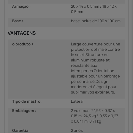
Armação :
20 x 14 x 0.5mm / 18 x 12 x
0.5mm
Base :
base inclus de 100 x 100 cm
VANTAGENS
o produto + :
Large couverture pour une
protection optimale contre
le soleil.Structure en
aluminium robuste et
résistante aux
intempéries.Orientation
ajustable pour un ombrage
personnalisé.Design
moderne et élégant pour
sublimer vos extérieurs.
Tipo de mastro :
Lateral
Embalagem :
2 volumes: * 1,93 x 0,37 x
0,15 m, 24,3 kg * 0,33 x 0,27
x 0,041 m, 0,71 kg
Garantia
2 anos