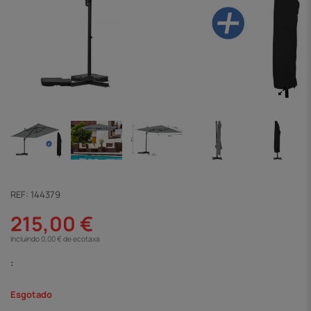
REF:
144379
215,00 €
Incluindo 0,00 € de ecotaxa
:
Esgotado