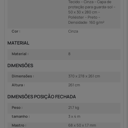
Tecido – Cinza – Capa de
proteção para guarda-sol –
50 x 30 x 280 cm –
Poliéster – Preto –
Densidade: 160 g/m²
Cor :
Cinza
MATERIAL
Material :
8
DIMENSÕES
Dimensões :
370 x 278 x 261 cm
Altura :
261 cm
DIMENSÕES POSIÇÃO FECHADA
Peso :
21.7 kg
tamanho :
3 x 4 m
Mastro :
68 x 50 x 1.7 mm