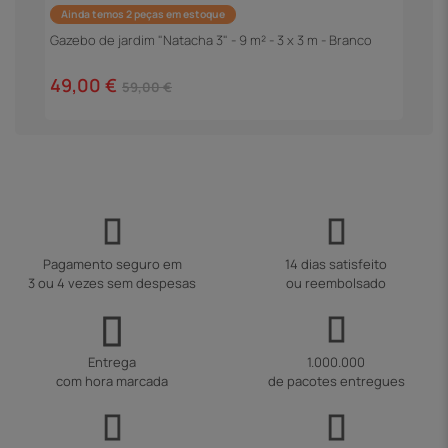
Ainda temos 2 peças em estoque
P
C
Gazebo de jardim "Natacha 3" - 9 m² - 3 x 3 m - Branco
2
49,00 €
59,00 €
Pagamento seguro em
14 dias satisfeito
3 ou 4 vezes sem despesas
ou reembolsado
Entrega
1.000.000
com hora marcada
de pacotes entregues