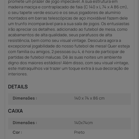
promete um prazer de jogo impecável. A sua estrutura em
madeira maciça e contraplacado de faia (C 140 x L 74 x A 86 cm),
o seu tapete verde escuro e os seus jogadores de alumínio
montados em barras telescópicas de aço inoxidável fazem dele
um trunfo incomparável para a sua sala de jogos. Os entusiastas
irão apreciar os detalhes. adicionado ao futebol de mesa, como
acabamentos de alta qualidade, seus parafusos de alta
resistência, bem como seu visual vintage. Descubra agora a
excepcional jogabilidade do nosso futebol de mesa! Quer esteja
com família ou amigos, 2 pessoas ou 4, é hora de participar de
partidas de futebol malucas. Dê às suas noites um ambiente
digno dos maiores estádios! Além disso, com seu visual vintage,
este matraquilhos vai trazer um toque extra à sua decoração de
interiores.
DETAILS
Dimensões :
140 x 74 x 86 cm
CAIXA
Dimensões :
140x74cm
Cor :
Preto