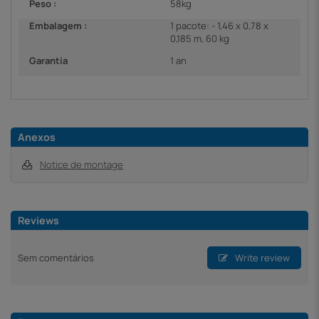
Peso :
58kg
Embalagem :
1 pacote: - 1,46 x 0,78 x
0,185 m, 60 kg
Garantia
1 an
Anexos
Notice de montage
Reviews
Sem comentários
Write review