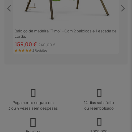
"
Baloiço de madeira "Timo" - Com 2 baloiços e 1 escada de
C
corda.
159,00 €
3
240,00 €
2 Revisões
Pagamento seguro em
14 dias satisfeito
3 ou 4 vezes sem despesas
ou reembolsado
Entrega
1.000.000