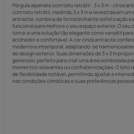
Pérgula alpendre com teto retrátil - 3 x 3 m - cinza an
com teto retrátil, medindo 3 x 3 m e revestida em um
antracite, combina de forma brilhante sofisticação es
funcional para melhore o seu espaço exterior. O se
torna-a uma solução tão elegante como versátil para 
acolhedor e confortável. A cor cinza antracite confe
moderno e intemporal, adaptando-se harmoniosament
de design exterior. Suas dimensões de 3 x 3 m prop
generoso, perfeito para criar uma área sombreada para
momentos relaxantes ou confraternizações. O teto re
de flexibilidade notável, permitindo ajustar a inten
nas condições climáticas e suas preferências pessoa