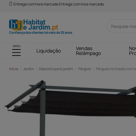
Entrega com hora marcada Entrega com hora marcada
MENU
Vendas
No
Liquidação
Relâmpago
Pr
Início
Jardim
Depósito para jardim
Pérgola
Pérgula inclinada com tet
-53,00 €