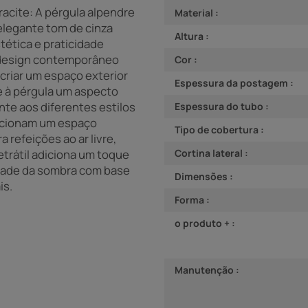
tracite: A pérgula alpendre
Material :
 elegante tom de cinza
Altura :
tética e praticidade
u design contemporâneo
Cor :
criar um espaço exterior
Espessura da postagem :
re à pérgula um aspecto
e aos diferentes estilos
Espessura do tubo :
orcionam um espaço
Tipo de cobertura :
 refeições ao ar livre,
trátil adiciona um toque
Cortina lateral :
sidade da sombra com base
Dimensões :
is.
Forma :
o produto + :
Manutenção :