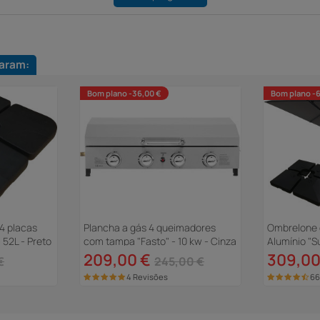
aram:
Bom plano -36,00 €
Bom plano -
4 placas
Plancha a gás 4 queimadores
Ombrelone 
 52L - Preto
com tampa "Fasto" - 10 kw - Cinza
Alumínio "S
4 m - Cinz
209,00 €
309,00
€
245,00 €
4 Revisões
66