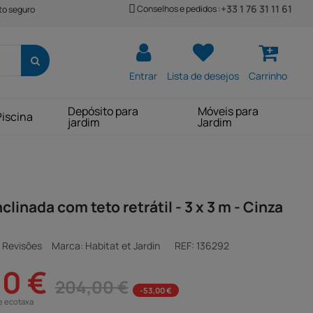
+33 1 76 31 11 61
Conselhos e pedidos :
o seguro
Entrar
Lista de desejos
Carrinho
Depósito para
Móveis para
Piscina
jardim
Jardim
clinada com teto retrátil - 3 x 3 m - Cinza
 Revisões
Marca: Habitat et Jardin
REF:
136292
00 €
204,00 €
-53,00 €
e ecotaxa