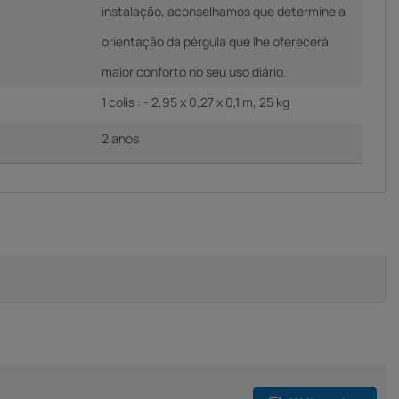
instalação, aconselhamos que determine a
orientação da pérgula que lhe oferecerá
maior conforto no seu uso diário.
1 colis : - 2,95 x 0,27 x 0,1 m, 25 kg
2 anos