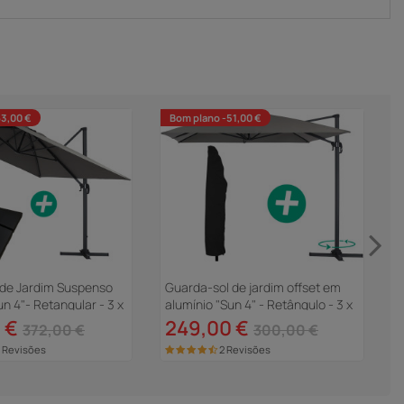
63,00 €
Bom plano -51,00 €
de Jardim Suspenso
Guarda-sol de jardim offset em
un 4"- Retangular - 3 x
alumínio "Sun 4" - Retângulo - 3 x
C
a - Com Contrapeso
4 m + Capa protetora - Cinza
 €
249,00 €
-
372,00 €
300,00 €
 Revisões
2 Revisões