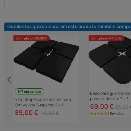
Os clientes que compraram este produto também compr
Bom plano -29,00 €
Bom plano -14,00 €
N°1 em vendas
Base para guarda-sol 
ponderadas até 3 x 3 -
4 Contrapesos de encher para
Ombrelone Suspenso 4 x 3
69,00 €
83,00 
89,00 €
118,00 €
2 Revisões