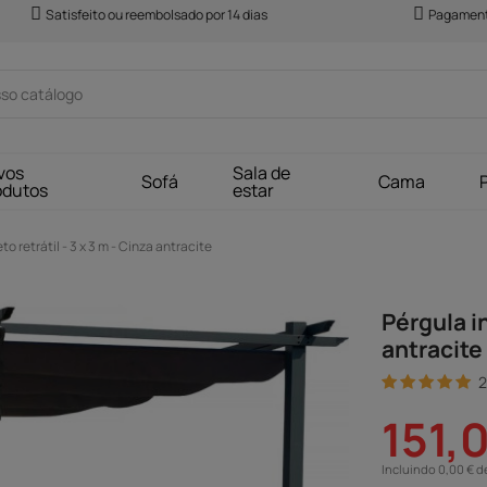
Satisfeito ou reembolsado por 14 dias
Pagament
vos
Sala de
Sofá
Cama
odutos
estar
o retrátil - 3 x 3 m - Cinza antracite
Pérgula in
antracite
2
151,
Incluindo 0,00 € d