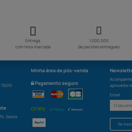
Entrega
1.000.000
com hora marcada
de pacotes entregues
Minha área de pós-venda
Newslett
Acompanhe 
Pagamento seguro
S 75010
aproveite n
Email
nte
7h, Sexta:
Se insc