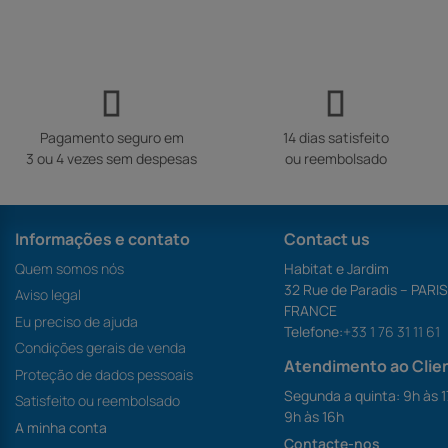
Pagamento seguro em
14 dias satisfeito
3 ou 4 vezes sem despesas
ou reembolsado
Informações e contato
Contact us
Quem somos nós
Habitat e Jardim
32 Rue de Paradis – PARI
Aviso legal
FRANCE
Eu preciso de ajuda
Telefone:
+33 1 76 31 11 61
Condições gerais de venda
Atendimento ao Clie
Proteção de dados pessoais
Segunda a quinta: 9h às 1
Satisfeito ou reembolsado
9h às 16h
A minha conta
Contacte-nos