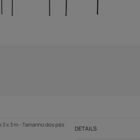
e 3 x 3 m - Tamanho dos pés
DETAILS