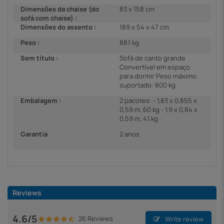
Dimensões da chaise (do
83 x 158 cm
sofá com chaise) :
Dimensões do assento :
189 x 54 x 47 cm
Peso :
88.1 kg
Sem título :
Sofá de canto grande
Convertível em espaço
para dormir Peso máximo
suportado: 800 kg
Embalagem :
2 pacotes: - 1,83 x 0,855 x
0,59 m, 60 kg - 1,9 x 0,84 x
0,59 m, 41 kg
Garantia
2 anos
Reviews
4.6/5
26 Reviews
Write review