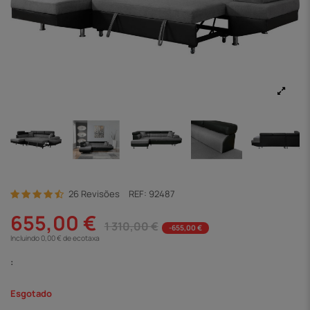
26 Revisões
REF:
92487
655,00 €
1 310,00 €
-655,00 €
Incluindo 0,00 € de ecotaxa
:
Esgotado