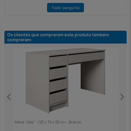
Fazer pergunta
Os clientes que compraram este produto também
compraram:
Mesa "Ada" - 120 x 75 x 55 cm - Branco
M
T