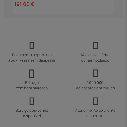
191,00 €
2
Pagamento seguro em
14 dias satisfeito
3 ou 4 vezes sem despesas
ou reembolsado
Entrega
1.000.000
com hora marcada
de pacotes entregues
Serviço pós-venda
Atendimento ao cliente
disponível
disponível