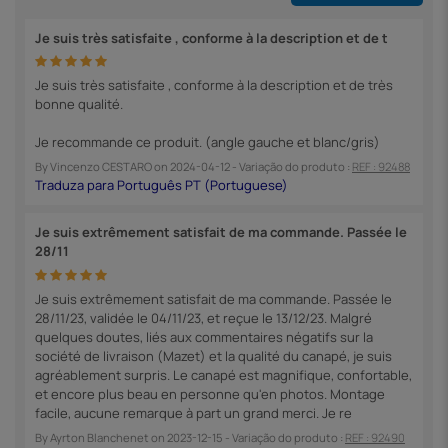
Je suis très satisfaite , conforme à la description et de t
Je suis très satisfaite , conforme à la description et de très
bonne qualité.
Je recommande ce produit. (angle gauche et blanc/gris)
By
Vincenzo CESTARO
on
2024-04-12
- Variação do produto :
REF : 92488
Je suis extrêmement satisfait de ma commande. Passée le
28/11
Je suis extrêmement satisfait de ma commande. Passée le
28/11/23, validée le 04/11/23, et reçue le 13/12/23. Malgré
quelques doutes, liés aux commentaires négatifs sur la
société de livraison (Mazet) et la qualité du canapé, je suis
agréablement surpris. Le canapé est magnifique, confortable,
et encore plus beau en personne qu'en photos. Montage
facile, aucune remarque à part un grand merci. Je re
By
Ayrton Blanchenet
on
2023-12-15
- Variação do produto :
REF : 92490