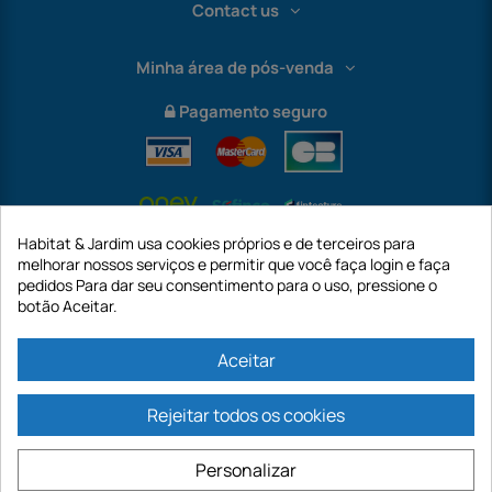
Contact us
Minha área de pós-venda
Pagamento seguro
Habitat & Jardim usa cookies próprios e de terceiros para
melhorar nossos serviços e permitir que você faça login e faça
pedidos Para dar seu consentimento para o uso, pressione o
botão Aceitar.
International
Aceitar
Rejeitar todos os cookies
https://www.habitatejardim.pt é um site da empresa GECODIS SA com um
capital de 187.203,29€, 32 Rue de Paradis - PARIS 75010 (FRANÇA). A
Personalizar
GECODIS.SA criada em 11/04/1998 é uma subsidiária da ODAYA ​​​​​​HOLDING com