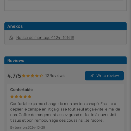
Anexos
Notice de montage-1424_101419
Reviews
4.7/5
12 Reviews
Write review
Confortable
Confortable ça me change de mon ancien canapé. Facilite à
déplier le canapé en lit ça glisse tout seul et ça évite le mal de
dos. Coffre de rangement assez grand et facile à ouvrir. Joli
tissus et bon rembourrage des coussins . Je l'adore.
By
Jenn
on
2024-10-29