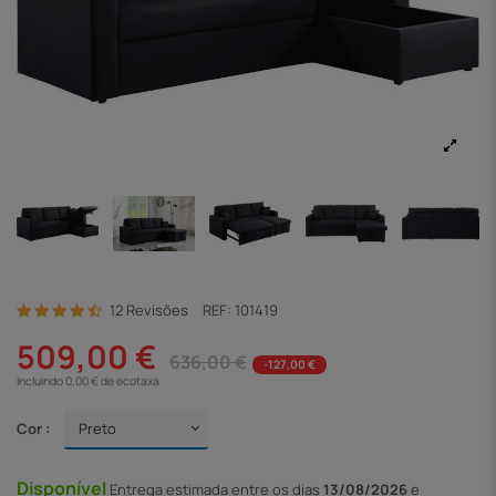
12 Revisões
REF:
101419
509,00 €
636,00 €
-127,00 €
Incluindo 0,00 € de ecotaxa
Cor :
Disponível
Entrega
estimada entre os dias
13/08/2026
e