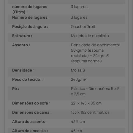
número de lugares
3 lugares.
(Filtro) :
Número de lugares :
3 lugares
Posição do ângulo :
Gauche/Droit
Estrutura :
Madeira de eucalipto
Assento :
Densidade de enchimento:
50kg/m3 (espuma
reciclada) + 30kg/m3
(espuma normal)
Densidade :
Molas S
Peso do tecido: :
240g/m²
Pé :
Plástico - Dimensões: 5 x 5
x 2,5 cm
Dimensões do sofá :
221 x 145 x 85 cm
Dimensões da cama :
133 x 192 centímetros
Altura do assento :
43.5 cm
Altura do encosto :
45 cm