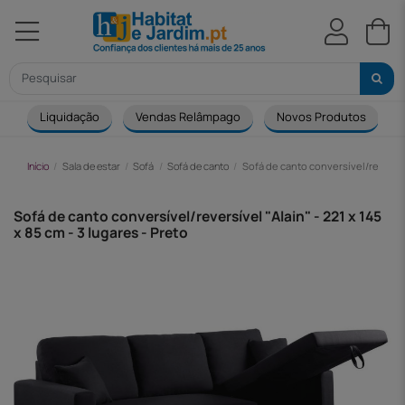
Liquidação
Vendas Relâmpago
Novos Produtos
Início
Sala de estar
Sofá
Sofá de canto
Sofá de canto conversível/reversível
Sofá de canto conversível/reversível "Alain" - 221 x 145
x 85 cm - 3 lugares - Preto
-127,00 €