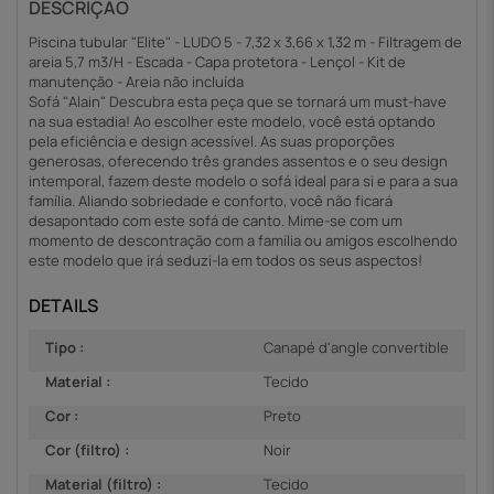
DESCRIÇÃO
Piscina tubular "Elite" - LUDO 5 - 7,32 x 3,66 x 1,32 m - Filtragem de
areia 5,7 m3/H - Escada - Capa protetora - Lençol - Kit de
manutenção - Areia não incluída
Sofá "Alain" Descubra esta peça que se tornará um must-have
na sua estadia! Ao escolher este modelo, você está optando
pela eficiência e design acessível. As suas proporções
generosas, oferecendo três grandes assentos e o seu design
intemporal, fazem deste modelo o sofá ideal para si e para a sua
família. Aliando sobriedade e conforto, você não ficará
desapontado com este sofá de canto. Mime-se com um
momento de descontração com a família ou amigos escolhendo
este modelo que irá seduzi-la em todos os seus aspectos!
DETAILS
Tipo :
Canapé d'angle convertible
Material :
Tecido
Cor :
Preto
Cor (filtro) :
Noir
Material (filtro) :
Tecido