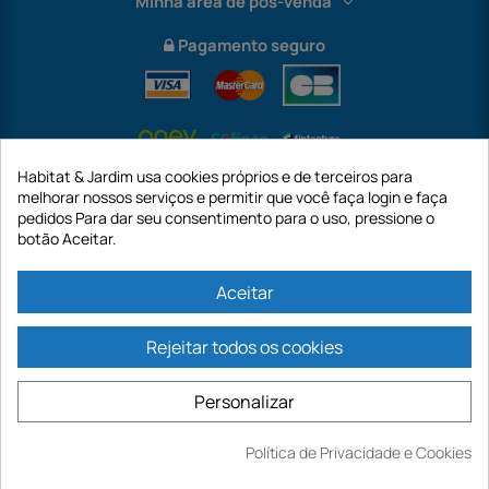
Minha área de pós-venda
Pagamento seguro
Habitat & Jardim usa cookies próprios e de terceiros para
melhorar nossos serviços e permitir que você faça login e faça
pedidos Para dar seu consentimento para o uso, pressione o
botão Aceitar.
International
Aceitar
Rejeitar todos os cookies
https://www.habitatejardim.pt é um site da empresa GECODIS SA com um
capital de 187.203,29€, 32 Rue de Paradis - PARIS 75010 (FRANÇA). A
Personalizar
GECODIS.SA criada em 11/04/1998 é uma subsidiária da ODAYA ​​​​​​HOLDING com
um capital de 2.750.640,00 EURO.
TODAS AS NOSSAS PROMOÇÕES SÃO VÁLIDAS ENQUANTO ESTOQUE
Política de Privacidade e Cookies
Comprar
DISPONÍVEL