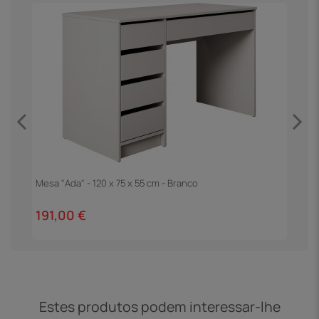
Mesa "Ada" - 120 x 75 x 55 cm - Branco
M
T
191,00 €
2
Estes produtos podem interessar-lhe