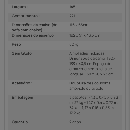
Largura :
145
Comprimento :
221
Dimensões da chaise (do
116 x 65cm
sofá com chaise) :
Dimensões do assento :
192 x 51 x 43.5 cm
Peso :
82 kg
Sem título :
Almofadas incluídas
Dimensões da cama: 192 x
133 x 43,5 cm Espaço de
armazenamento (chaise
longue): 138 x 58 x 23 cm
Acessório :
Doublure des coussins
amovible et lavable
Embalagem :
3 pacotes: - 1,3 x 0,42 x 0,82
m, 37 kg - 1,47 x 0,4 x 0,72 m,
34 kg - 1, 17 x 0,16 x 0,83 m,
12,2 kg
Garantia
2 anos