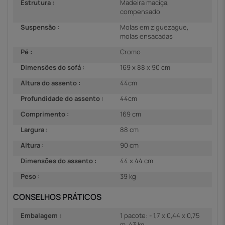
Estrutura :
Madeira maciça,
compensado
Suspensão :
Molas em ziguezague,
molas ensacadas
Pé :
Cromo
Dimensões do sofá :
169 x 88 x 90 cm
Altura do assento :
44cm
Profundidade do assento :
44cm
Comprimento :
169 cm
Largura :
88 cm
Altura :
90 cm
Dimensões do assento :
44 x 44 cm
Peso :
39 kg
CONSELHOS PRÁTICOS
Embalagem :
1 pacote: - 1,7 x 0,44 x 0,75
m, 43 kg