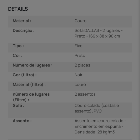
DETAILS
Material :
Couro
Descrição :
Sofá DALLAS - 2 lugares -
Preto - 169 x 88 x 90 cm
Tipo :
Fixe
Cor :
Preto
Número de lugares :
2 places
Cor (filtro) :
Noir
Material (filtro) :
couro
número de lugares
2 assentos
(Filtro) :
Sofá :
Couro colado (costas e
assento), PVC
Assento :
Assento em couro colado -
Enchimento em espuma -
Densidade: 28 kg/m3