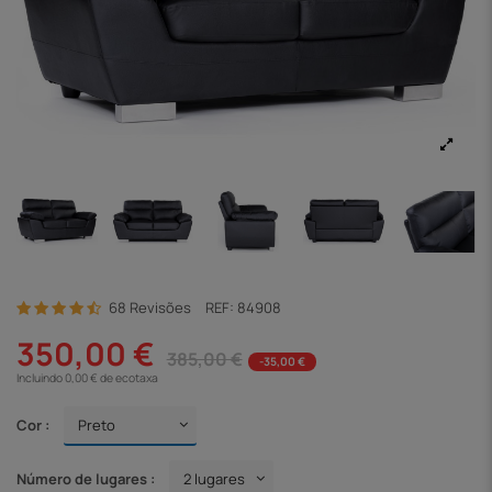
68 Revisões
REF:
84908
350,00 €
385,00 €
-35,00 €
Incluindo 0,00 € de ecotaxa
Cor :
Número de lugares :