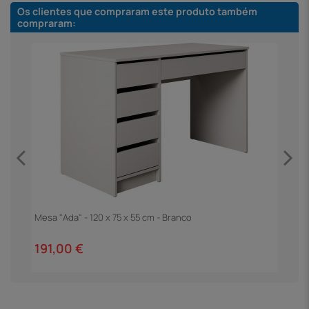
Os clientes que compraram este produto também
compraram:
Mesa "Ada" - 120 x 75 x 55 cm - Branco
M
T
191,00 €
2