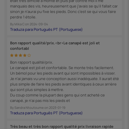
était très difficile à monté et puis par contre moi il me
manquais des vis, heureusement que j'avais se qu'il fallait car
sinon je n'aurai pu fixe les pieds. Donc c'est se qui vous faire
perdre 1 étoile.
By
Mika C
on
2024-09-04
Bon rapport qualité/prix.<br>Le canapé est joli et
confortabl
Bon rapport qualité/prix.
Le canapé est joli et confortable. Se monte très facilement.
Un bémol pour les pieds avant qui sont impossibles à visser.
Je n'ai jamais vu une conception aussi inadéquate. Il aurait été
plus simple de faire les pieds avant identiques à ceux arrière
qui sont plus simples à mettre.
Du coup comme la plupart des gens qui ont acheté ce
canapé, je n'ai pas mis les pieds et
By
Sandra Ntoutoume
on
2023-01-19
Très beau et très bon rapport qualité prix livraison rapide