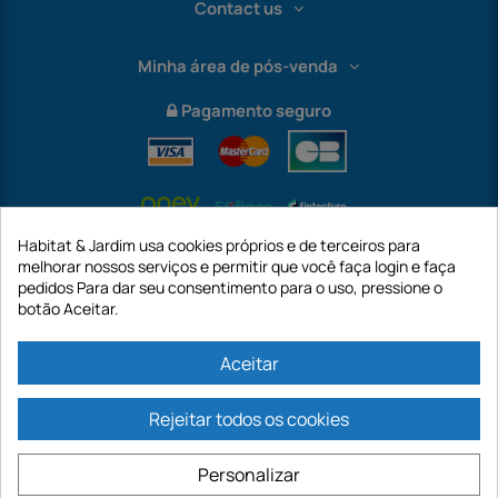
Contact us
Minha área de pós-venda
Pagamento seguro
Habitat & Jardim usa cookies próprios e de terceiros para
melhorar nossos serviços e permitir que você faça login e faça
pedidos Para dar seu consentimento para o uso, pressione o
botão Aceitar.
International
Aceitar
Rejeitar todos os cookies
https://www.habitatejardim.pt é um site da empresa GECODIS SA com um
capital de 187.203,29€, 32 Rue de Paradis - PARIS 75010 (FRANÇA). A
Personalizar
GECODIS.SA criada em 11/04/1998 é uma subsidiária da ODAYA ​​​​​​HOLDING com
um capital de 2.750.640,00 EURO.