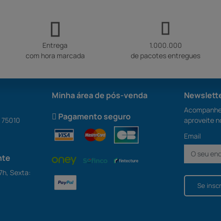
Entrega
1.000.000
com hora marcada
de pacotes entregues
Minha área de pós-venda
Newslett
Acompanhe 
Pagamento seguro
S 75010
aproveite n
Email
nte
7h, Sexta:
Se insc