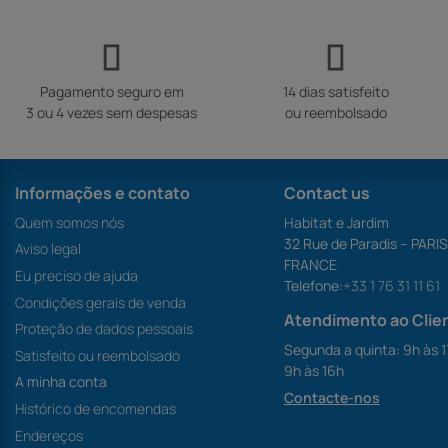
Pagamento seguro em
14 dias satisfeito
3 ou 4 vezes sem despesas
ou reembolsado
Informações e contato
Contact us
Quem somos nós
Habitat e Jardim
32 Rue de Paradis – PARI
Aviso legal
FRANCE
Eu preciso de ajuda
Telefone:
+33 1 76 31 11 61
Condições gerais de venda
Atendimento ao Clie
Proteção de dados pessoais
Segunda a quinta: 9h às 1
Satisfeito ou reembolsado
9h às 16h
A minha conta
Contacte-nos
Histórico de encomendas
Endereços