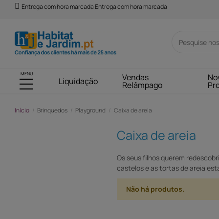
Entrega com hora marcada Entrega com hora marcada
MENU
Vendas
No
Liquidação
Relâmpago
Pr
Início
Brinquedos
Playground
Caixa de areia
Caixa de areia
Os seus filhos querem redescobrir
castelos e as tortas de areia es
Não há produtos.