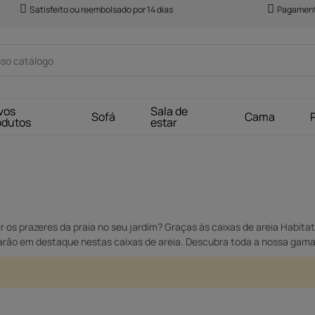
Satisfeito ou reembolsado por 14 dias
Pagament
vos
Sala de
Sofá
Cama
odutos
estar
 os prazeres da praia no seu jardim? Graças às caixas de areia Habitat 
tarão em destaque nestas caixas de areia. Descubra toda a nossa gama d