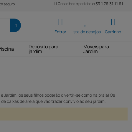
+33 1 76 31 11 61
Conselhos e pedidos :
o seguro
Entrar
Lista de desejos
Carrinho
Depósito para
Móveis para
Piscina
jardim
Jardim
e Jardim, os seus filhos poderão divertir-se como na praia! Os
e caixas de areia que vão trazer convívio ao seu jardim.