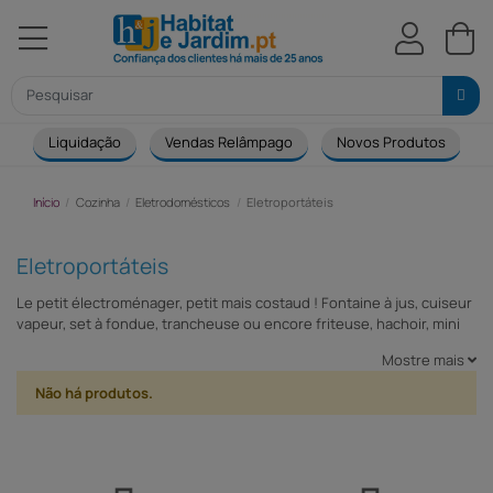
Liquidação
Vendas Relâmpago
Novos Produtos
Início
Cozinha
Eletrodomésticos
Eletroportáteis
Eletroportáteis
Le petit électroménager, petit mais costaud ! Fontaine à jus, cuiseur
vapeur, set à fondue, trancheuse ou encore friteuse, hachoir, mini
mixeur… vous trouverez tous les appareils petit électroménager qui
Mostre mais
vous permettront d’effectuer vos tâches ménagères plus
facilement et rapidement sur Habitat et Jardin.com. Performants et
Não há produtos.
compacts, ces appareils petits électroménagers vous donneront
envie de rester chez vous !