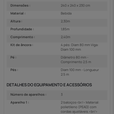
Dimensões :
240 x 240 x 230 cm
Material :
Bebida
Altura :
2,30m
Profundidade :
1,85m
Comprimento :
2,40m
Kit de âncora :
4 pés: Diam 80 mm Viga:
Diam 100 mm
Pé :
Diâmetro 80 mm -
Comprimento 2,5 m
Pés :
Diam 100 mm - Longueur
2.5 m
DETALHES DO EQUIPAMENTO E ACESSÓRIOS
Número de aparelhos :
3
Aparelho 1 :
2 baloiços<br/> Material:
polietileno (PEAD) com
cordas ajustáveis.<br/>