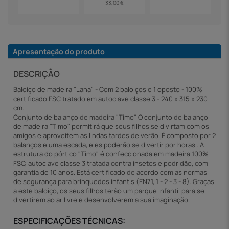
33,00 €
Apresentação do produto
DESCRIÇÃO
Baloiço de madeira "Lana" - Com 2 baloiços e 1 oposto - 100%
certificado FSC tratado em autoclave classe 3 - 240 x 315 x 230
cm.
Conjunto de balanço de madeira "Timo" O conjunto de balanço
de madeira "Timo" permitirá que seus filhos se divirtam com os
amigos e aproveitem as lindas tardes de verão. É composto por 2
balanços e uma escada, eles poderão se divertir por horas . A
estrutura do pórtico "Timo" é confeccionada em madeira 100%
FSC, autoclave classe 3 tratada contra insetos e podridão, com
garantia de 10 anos. Está certificado de acordo com as normas
de segurança para brinquedos infantis (EN71, 1 - 2 - 3 - 8). Graças
a este baloiço, os seus filhos terão um parque infantil para se
divertirem ao ar livre e desenvolverem a sua imaginação.
ESPECIFICAÇÕES TÉCNICAS: