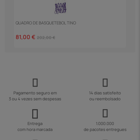
QUADRO DE BASQUETEBOL TINO
M
81,00 €
1
202,00 €
Pagamento seguro em
14 dias satisfeito
3 ou 4 vezes sem despesas
ou reembolsado
Entrega
1.000.000
com hora marcada
de pacotes entregues