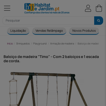
Liquidação
Vendas Relâmpago
Novos Produtos
Início
Brinquedos
Playground
Armação de madeira
Baloiço de madeira "Tim
Baloiço de madeira "Timo" - Com 2 baloiços e 1 escada
de corda.
-81,00 €