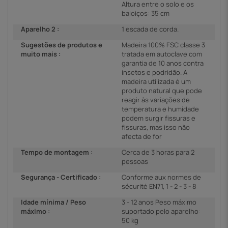
Altura entre o solo e os
baloiços: 35 cm
Aparelho 2 :
1 escada de corda.
Sugestões de produtos e
Madeira 100% FSC classe 3
muito mais :
tratada em autoclave com
garantia de 10 anos contra
insetos e podridão. A
madeira utilizada é um
produto natural que pode
reagir às variações de
temperatura e humidade
podem surgir fissuras e
fissuras, mas isso não
afecta de for
Tempo de montagem :
Cerca de 3 horas para 2
pessoas
Segurança - Certificado :
Conforme aux normes de
sécurité EN71, 1 - 2 - 3 - 8
Idade mínima / Peso
3 - 12 anos Peso máximo
máximo :
suportado pelo aparelho:
50 kg