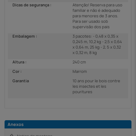
Dicas de segurança :
Atenção! Reserva para uso
familiar e não é adequado
para menores de 3 anos.
Para ser usado sob
supervisão dos pais
Embalagem :
3 pacotes: - 0,48 x 0,35 x
0,245 m, 10,2 kg - 2,5 x 0,64
x 0,64 m, 25 kg - 2, 5 x 0,32
x 0,32 m, 8 kg
Altura :
240 cm
Cor :
Marrom
Garantia
10 ans pour le bois contre
les insectes et les
pouritures
Anexos
Notice de montage