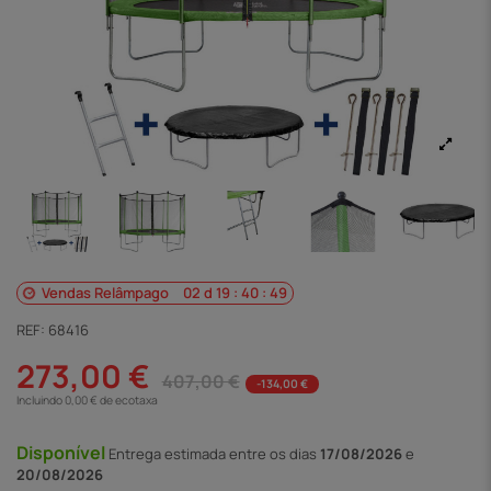
Vendas Relâmpago
02
d
19
:
40
:
48
REF:
68416
273,00 €
407,00 €
-134,00 €
Incluindo 0,00 € de ecotaxa
Disponível
Entrega
estimada entre os dias
17/08/2026
e
20/08/2026