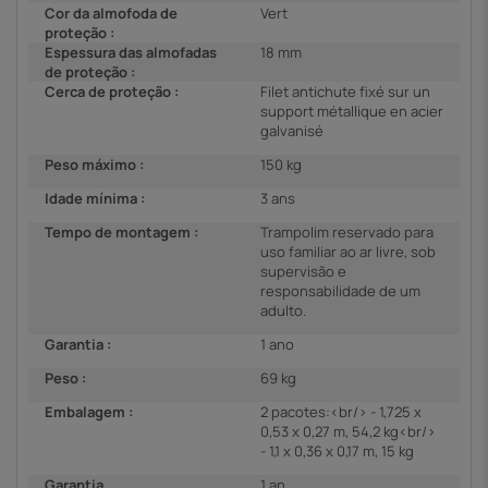
Cor da almofoda de
Vert
proteção :
Espessura das almofadas
18 mm
de proteção :
Cerca de proteção :
Filet antichute fixé sur un
support métallique en acier
galvanisé
Peso máximo :
150 kg
Idade mínima :
3 ans
Tempo de montagem :
Trampolim reservado para
uso familiar ao ar livre, sob
supervisão e
responsabilidade de um
adulto.
Garantia :
1 ano
Peso :
69 kg
Embalagem :
2 pacotes:<br/> - 1,725 x
0,53 x 0,27 m, 54,2 kg<br/>
- 1,1 x 0,36 x 0,17 m, 15 kg
Garantia
1 an