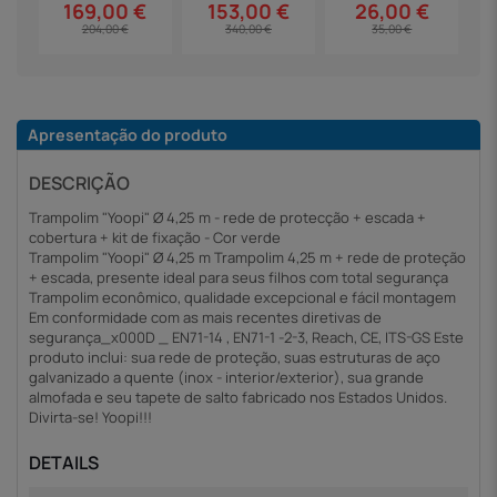
169,00 €
153,00 €
26,00 €
204,00 €
340,00 €
35,00 €
Apresentação do produto
DESCRIÇÃO
Trampolim "Yoopi" Ø 4,25 m - rede de protecção + escada +
cobertura + kit de fixação - Cor verde
Trampolim "Yoopi" Ø 4,25 m Trampolim 4,25 m + rede de proteção
+ escada, presente ideal para seus filhos com total segurança
Trampolim econômico, qualidade excepcional e fácil montagem
Em conformidade com as mais recentes diretivas de
segurança_x000D _ EN71-14 , EN71-1 -2-3, Reach, CE, ITS-GS Este
produto inclui: sua rede de proteção, suas estruturas de aço
galvanizado a quente (inox - interior/exterior), sua grande
almofada e seu tapete de salto fabricado nos Estados Unidos.
Divirta-se! Yoopi!!!
DETAILS