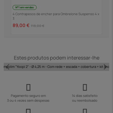
N°1 em vendas
90
G
4 Contrapesos de encher para Ombrelone Suspenso 4 x
3
4
89,00 €
118,00 €
Estes produtos podem interessar-lhe
Trampolim "Yoopi 2" - Ø 4,25 m - Com rede + escada + cobertura + kit ânco
Pagamento seguro em
14 dias satisfeito
3 ou 4 vezes sem despesas
ou reembolsado