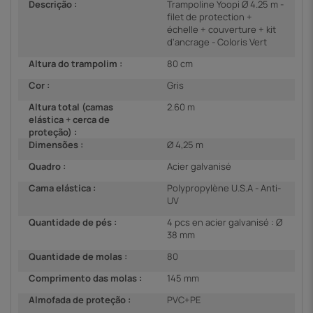
Descrição :
Trampoline Yoopi Ø 4.25 m -
filet de protection +
échelle + couverture + kit
d'ancrage - Coloris Vert
Altura do trampolim :
80 cm
Cor :
Gris
Altura total (camas
2.60 m
elástica + cerca de
proteção) :
Dimensões :
Ø 4,25 m
Quadro :
Acier galvanisé
Cama elástica :
Polypropylène U.S.A - Anti-
UV
Quantidade de pés :
4 pcs en acier galvanisé : Ø
38 mm
Quantidade de molas :
80
Comprimento das molas :
145 mm
Almofada de proteção :
PVC+PE