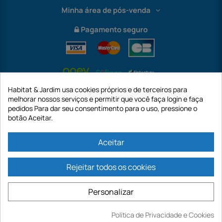
Minha área de pós-venda
Pagamento seguro
Habitat & Jardim usa cookies próprios e de terceiros para
melhorar nossos serviços e permitir que você faça login e faça
pedidos Para dar seu consentimento para o uso, pressione o
botão Aceitar.
International
Aceitar
Rejeitar todos os cookies
https://www.habitatejardim.pt é um site da empresa GECODIS SA com um
capital de 187.203,29€, 32 Rue de Paradis - PARIS 75010 (FRANÇA). A
Personalizar
GECODIS.SA criada em 11/04/1998 é uma subsidiária da ODAYA ​​​​​​HOLDING com
um capital de 2.750.640,00 EURO.
TODAS AS NOSSAS PROMOÇÕES SÃO VÁLIDAS ENQUANTO ESTOQUE
Política de Privacidade e Cookies
Comprar
DISPONÍVEL