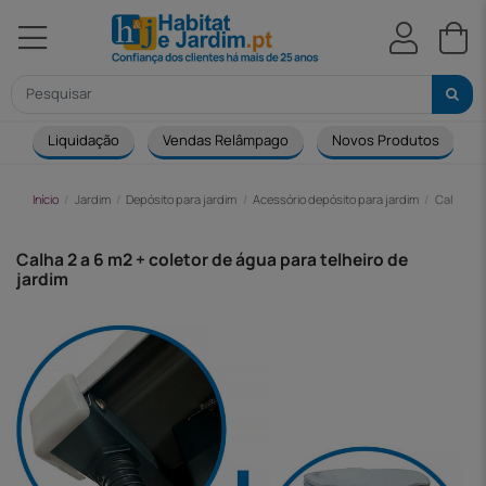
Liquidação
Vendas Relâmpago
Novos Produtos
Início
Jardim
Depósito para jardim
Acessório depósito para jardim
Calha 2 a
Calha 2 a 6 m2 + coletor de água para telheiro de
jardim