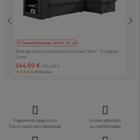
Vendas Relâmpago
06
d
09
:
02
:
48
s
S
P
Sofá de canto conversível/reversível "Axel" - 3 lugares -
Cinza
5
544,00 €
655,00 €
38 Revisões
Pagamento seguro em
14 dias satisfeito
3 ou 4 vezes sem despesas
ou reembolsado