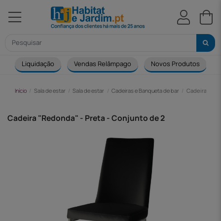
Liquidação
Vendas Relâmpago
Novos Produtos
Início
Sala de estar
Sala de estar
Cadeiras e Banqueta de bar
Cadeira "Redo
Cadeira "Redonda" - Preta - Conjunto de 2
-44,00 €