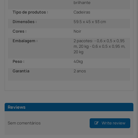
brilhante
Tipo de produtos :
Cadeiras
Dimensões :
59.5 x 45 x 93 cm
Cores :
Noir
Embalagem :
2 pacotes: - 0,6 x 0,5 x 0,95
m, 20 kg - 0,6 x 0,5 x 0,95 m,
20 kg
Peso :
40kg
Garantia
2 anos
Reviews
Sem comentários
Write review