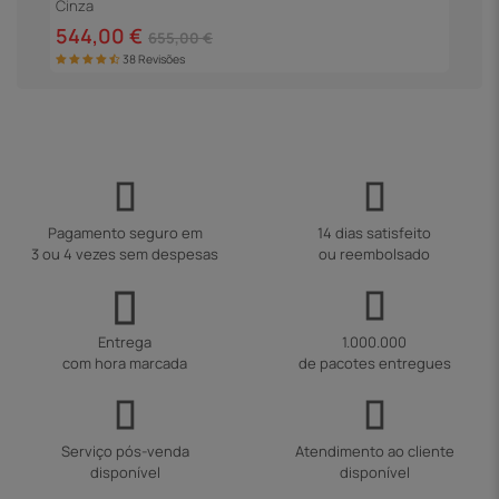
Cinza
5
544,00 €
655,00 €
38 Revisões
Pagamento seguro em
14 dias satisfeito
3 ou 4 vezes sem despesas
ou reembolsado
Entrega
1.000.000
com hora marcada
de pacotes entregues
Serviço pós-venda
Atendimento ao cliente
disponível
disponível