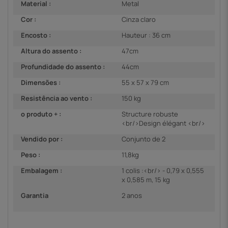
Material :
Metal
Cor :
Cinza claro
Encosto :
Hauteur : 36 cm
Altura do assento :
47cm
Profundidade do assento :
44cm
Dimensões :
55 x 57 x 79 cm
Resistência ao vento :
150 kg
o produto + :
Structure robuste
<br/>Design élégant <br/>
Vendido por :
Conjunto de 2
Peso :
11,8kg
Embalagem :
1 colis :<br/> - 0,79 x 0,555
x 0,585 m, 15 kg
Garantia
2 anos