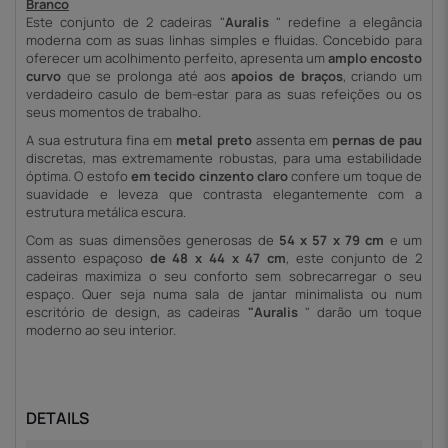
Branco
Este conjunto de 2 cadeiras "
Auralis
" redefine a elegância
moderna com as suas linhas simples e fluidas. Concebido para
oferecer um acolhimento perfeito, apresenta um
amplo encosto
curvo
que se prolonga até aos
apoios de braços
, criando um
verdadeiro casulo de bem-estar para as suas refeições ou os
seus momentos de trabalho.
A sua estrutura fina em
metal preto
assenta em
pernas de pau
discretas, mas extremamente robustas, para uma estabilidade
óptima. O estofo
em tecido cinzento claro
confere um toque de
suavidade e leveza que contrasta elegantemente com a
estrutura metálica escura.
Com as suas dimensões generosas de
54 x 57 x 79 cm
e um
assento espaçoso
de 48 x 44 x 47 cm
, este conjunto de 2
cadeiras maximiza o seu conforto sem sobrecarregar o seu
espaço. Quer seja numa sala de jantar minimalista ou num
escritório de design, as cadeiras
"Auralis
" darão um toque
moderno ao seu interior.
DETAILS