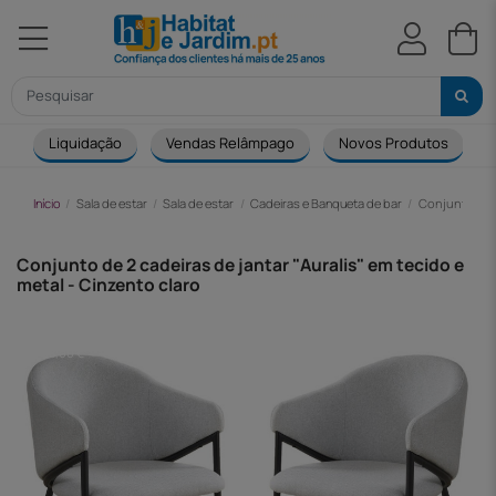
Liquidação
Vendas Relâmpago
Novos Produtos
Início
Sala de estar
Sala de estar
Cadeiras e Banqueta de bar
Conjunto de 2
Conjunto de 2 cadeiras de jantar "Auralis" em tecido e
metal - Cinzento claro
-38,00 €