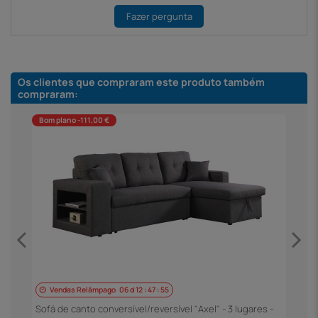
Fazer pergunta
Os clientes que compraram este produto também
compraram:
Bom plano -111,00 €
Vendas Relâmpago
06
d
12
:
47
:
54
s
S
P
Sofá de canto conversível/reversível "Axel" - 3 lugares -