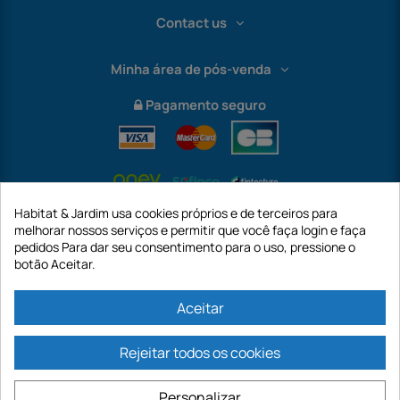
Contact us
Minha área de pós-venda
Pagamento seguro
Habitat & Jardim usa cookies próprios e de terceiros para
melhorar nossos serviços e permitir que você faça login e faça
pedidos Para dar seu consentimento para o uso, pressione o
botão Aceitar.
International
Aceitar
Rejeitar todos os cookies
https://www.habitatejardim.pt é um site da empresa GECODIS SA com um
capital de 187.203,29€, 32 Rue de Paradis - PARIS 75010 (FRANÇA). A
Personalizar
GECODIS.SA criada em 11/04/1998 é uma subsidiária da ODAYA ​​​​​​HOLDING com