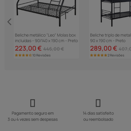
x
Beliche metálico "Leo" Molas box
Beliche triplo de metal
incluídas - 90/140 x 190 cm - Preto
90 x 190 cm - Preto
223,00 €
289,00 €
446,00 €
407,
10 Revisões
2 Revisões
Pagamento seguro em
14 dias satisfeito
3 ou 4 vezes sem despesas
ou reembolsado