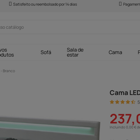
Satisfeito ou reembolsado por 14 dias
Pagament
vos
Sala de
Sofá
Cama
odutos
estar
 - Branco
Cama LED 
5
237,
Incluindo 0,00 € d