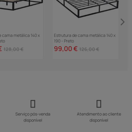
e cama metálica 140 x
Estrutura de cama metálica 140 x
C
eto
190 - Preto
"
€
99,00 €
128,00 €
126,00 €
Serviço pós-venda
Atendimento ao cliente
disponível
disponível