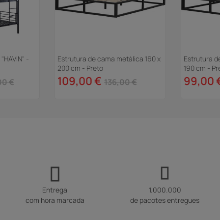
 "HAVIN" -
Estrutura de cama metálica 160 x
Estrutura d
200 cm - Preto
190 cm - Pr
109,00 €
99,00 
00 €
136,00 €
Entrega
1.000.000
com hora marcada
de pacotes entregues