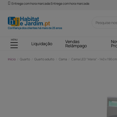
Entrega com hora marcada Entrega com hora marcada
MENU
Vendas
No
Liquidação
Relâmpago
Pr
Início
Quarto
Quarto adulto
Cama
Cama LED "Maria" - 140 x 190 cm