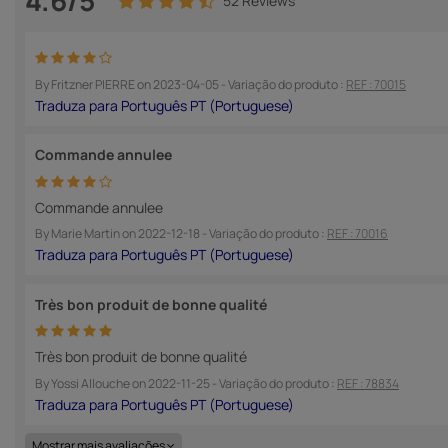
4.6/5
52 Reviews
By
Fritzner PIERRE
on
2023-04-05
- Variação do produto :
REF : 70015
Commande annulee
Commande annulee
By
Marie Martin
on
2022-12-18
- Variação do produto :
REF : 70016
Très bon produit de bonne qualité
Très bon produit de bonne qualité
By
Yossi Allouche
on
2022-11-25
- Variação do produto :
REF : 78834
Mostrar mais avaliações