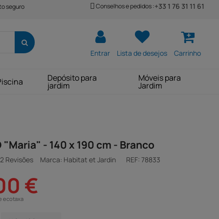
+33 1 76 31 11 61
Conselhos e pedidos :
o seguro
Entrar
Lista de desejos
Carrinho
Depósito para
Móveis para
Piscina
jardim
Jardim
"Maria" - 140 x 190 cm - Branco
2 Revisões
Marca: Habitat et Jardin
REF:
78833
00 €
e ecotaxa