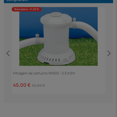
Bom plano -11,00 €
Filtragem de cartucho RX600 - 2,3 m3/h
E
45,00 €
1
56,00 €