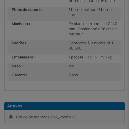
de lames soudés en usine
Pinos de suporte :
1 borne moteur - 1 borne
libre.
Machado :
En aluminium anodisé Ø 140
mm - Positionné à 36 cm de
hauteur
Padrões :
Conforme à la norme NF P
90-308
Embalagem :
1 pacote: - 1 x 1 x 1 m, 1 kg
Peso :
1kg
Garantia
3 ans
Anexos
Notice de montage-641_volet10x5