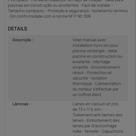
piscinas em construção ou existentes - Fácil de instalar -
Tamanho compacto - Proteção e segurança - Isolamento térmico
- Em conformidade com a norma NF P 90-308
DETAILS
Descrição :
Volet manuel avec
installation hors sol pour
piscine rectangle - Idéal
piscine en construction ou
existante - Montage
simplifié - Encombrement
réduit - Protection et
sécurité - Isolation
thermique - L'alimentation
du moteur s'effectue par
un coffret élect
Lâminas :
Lames en calcium et zinc
de 73 x 17.5 mm -
Traitement anti taches des
lames - Emboitement des
lames par d'accrochage
mâle - femelle - Capuchons