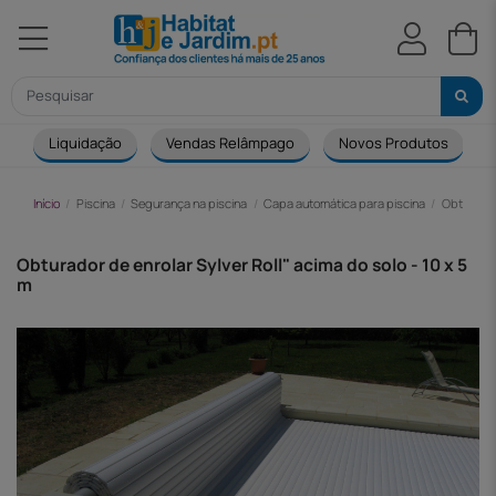
Liquidação
Vendas Relâmpago
Novos Produtos
Início
Piscina
Segurança na piscina
Capa automática para piscina
Obturador
Obturador de enrolar Sylver Roll" acima do solo - 10 x 5
m