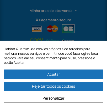
Minha área de pós-venda
Pagamento seguro
Habitat & Jardim usa cookies próprios e de terceiros para
melhorar nossos serviços e permitir que você faça login e faça
pedidos Para dar seu consentimento para o uso, pressione o
botão Aceitar.
International
Aceitar
Rejeitar todos os cookies
https://www.habitatejardim.pt é um site da empresa GECODIS SA com um
capital de 187.203,29€, 32 Rue de Paradis - PARIS 75010 (FRANÇA). A
Personalizar
GECODIS.SA criada em 11/04/1998 é uma subsidiária da ODAYA ​​​​​​HOLDING com
um capital de 2.750.640,00 EURO.