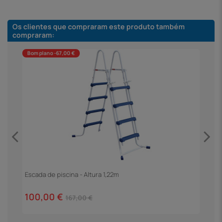
Os clientes que compraram este produto também
compraram:
Bom plano -67,00 €
F
4
Escada de piscina - Altura 1,22m
100,00 €
167,00 €