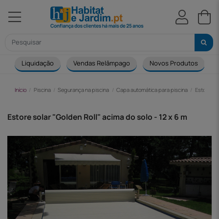
Liquidação
Vendas Relâmpago
Novos Produtos
Início
Piscina
Segurança na piscina
Capa automática para piscina
Estore so
Estore solar "Golden Roll" acima do solo - 12 x 6 m