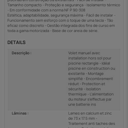
Tamanho compacto - Proteção e segurança - Isolamento térmico
- Em conformidade com a norma NF P 90-308
Estética, adaptabilidade, segurança máxima - Fácil de instalar -
Funcionamento sem esforço com o toque de uma tecla - Tão
eficaz como discreto - Gestão integrada dos fins de curso em
toda a gama motorizada - Base de cor areia de série.
DETAILS
Descrição :
Volet manuel avec
installation hors sol pour
piscine rectangle - Idéal
piscine en construction ou
existante - Montage
simplifié - Encombrement
réduit - Protection et
sécurité - Isolation
thermique - L'alimentation
du moteur s'effectue par
une batterie ins
Lâminas :
Lames en calcium et zinc
de 73 x 17.5 mm -
Traitement anti taches des