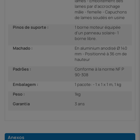
lames - Emboitement des
lames par d'accrochage
mâle - femelle - Capuchons
de lames soudés en usine
Pinos de suporte :
1 borne moteur équipée
d'un panneau solaire- 1
borne libre.
Machado :
En aluminium anodisé Ø 140
mm - Positionné à 36 cm de
hauteur
Padrões :
Conforme à la norme NF P
90-308
Embalagem :
1 pacote: - 1 x 1 x 1 m, 1 kg
Peso :
1kg
Garantia
3 ans
Anexos