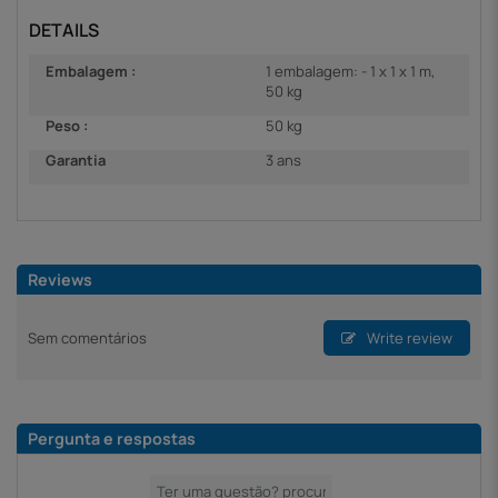
DETAILS
Embalagem :
1 embalagem: - 1 x 1 x 1 m,
50 kg
Peso :
50 kg
Garantia
3 ans
Reviews
Sem comentários
Write review
Pergunta e respostas