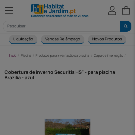
Liquidação
Vendas Relâmpago
Novos Produtos
Início
Piscina
Produtos para invernação da piscina
Capa de invernação
Cober
Cobertura de inverno Securitis HS" - para piscina
Brazilia - azul