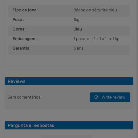
Tipo de lona :
Bâche de sécurité bleu
Peso :
1kg
Cores :
Bleu
Embalagem :
1 pacote: - 1 x 1 x 1 m, 1 kg
Garantia
3 ans
Reviews
Sem comentários
Write review
Pergunta e respostas