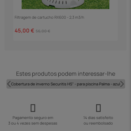
Filtragem de cartucho RX600 - 2,3 m3/h
E
45,00 €
1
56,00 €
Estes produtos podem interessar-lhe
Cobertura de inverno Securitis HS" - para piscina Palma - azul
Pagamento seguro em
14 dias satisfeito
3 ou 4 vezes sem despesas
ou reembolsado