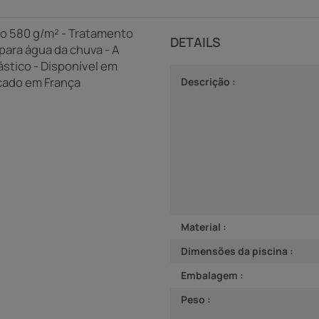
co 580 g/m² - Tratamento
DETAILS
para água da chuva - A
ástico - Disponível em
icado em França
Descrição :
Material :
Dimensões da piscina :
Embalagem :
Peso :