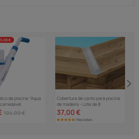
35,00 €
lico de piscina "Aqua
Cobertura de canto para piscina
L
ecarregável
de madeira - Lote de 8
€
37,00 €
104,00 €
1 Revisões