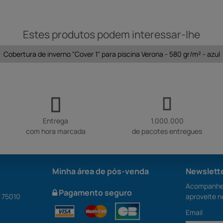
Estes produtos podem interessar-lhe
Cobertura de inverno "Cover 1" para piscina Verona - 580 gr/m² - azul
Entrega
1.000.000
com hora marcada
de pacotes entregues
Minha área de pós-venda
Newslett
Acompanhe 
Pagamento seguro
S 75010
aproveite n
Email