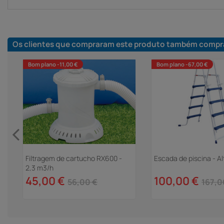
Os clientes que compraram este produto também compr
Bom plano -11,00 €
Bom plano -67,00 €
Filtragem de cartucho RX600 -
Escada de piscina - Al
2,3 m3/h
45,00 €
100,00 €
56,00 €
167,0