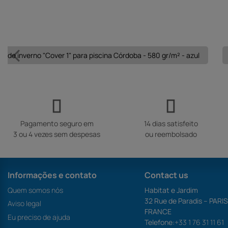
a de inverno "Cover 1" para piscina Córdoba - 580 gr/m² - azul
Pagamento seguro em
14 dias satisfeito
3 ou 4 vezes sem despesas
ou reembolsado
Informações e contato
Contact us
Quem somos nós
Habitat e Jardim
32 Rue de Paradis – PARI
Aviso legal
FRANCE
Eu preciso de ajuda
Telefone:
+33 1 76 31 11 61