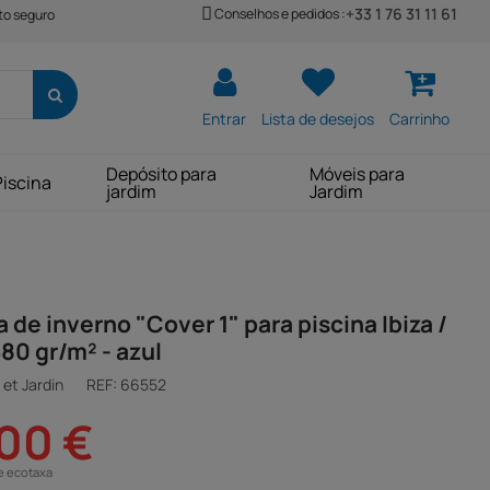
+33 1 76 31 11 61
Conselhos e pedidos :
o seguro
Entrar
Lista de desejos
Carrinho
Depósito para
Móveis para
Piscina
jardim
Jardim
 de inverno "Cover 1" para piscina Ibiza /
580 gr/m² - azul
et Jardin
REF:
66552
00 €
e ecotaxa