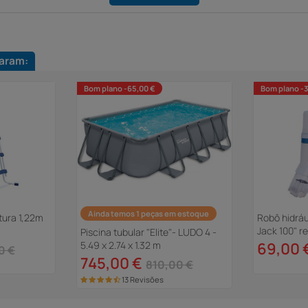
aram:
Bom plano -65,00 €
Bom plano -
Ainda temos 1 peças em estoque
tura 1,22m
Robô hidráu
Jack 100" r
Piscina tubular "Elite"- LUDO 4 -
5.49 x 2.74 x 1.32 m
69,00 
0 €
745,00 €
810,00 €
13 Revisões