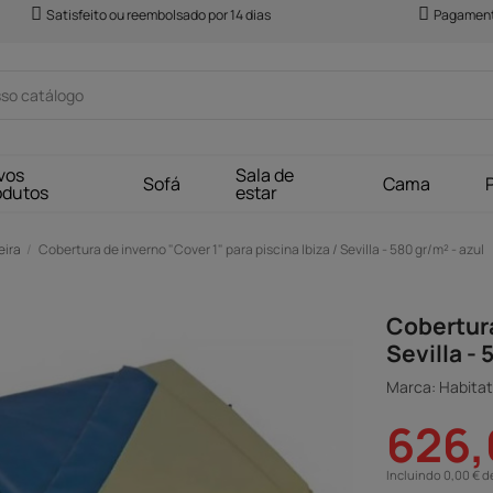
Satisfeito ou reembolsado por 14 dias
Pagament
vos
Sala de
Sofá
Cama
odutos
estar
eira
Cobertura de inverno "Cover 1" para piscina Ibiza / Sevilla - 580 gr/m² - azul
Cobertura
Sevilla - 
Marca: Habitat 
626,
Incluindo 0,00 € d