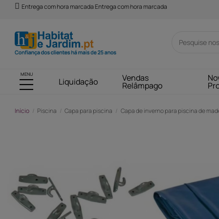
Entrega com hora marcada Entrega com hora marcada
MENU
Vendas
No
Liquidação
Relâmpago
Pr
Início
Piscina
Capa para piscina
Capa de inverno para piscina de mad