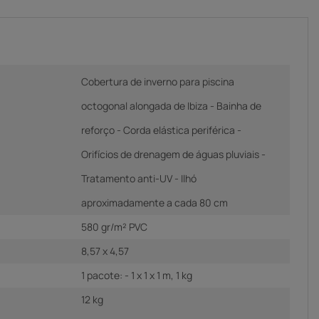
Cobertura de inverno para piscina
octogonal alongada de Ibiza - Bainha de
reforço - Corda elástica periférica -
Orifícios de drenagem de águas pluviais -
Tratamento anti-UV - Ilhó
aproximadamente a cada 80 cm
580 gr/m² PVC
8,57 x 4,57
1 pacote: - 1 x 1 x 1 m, 1 kg
12 kg