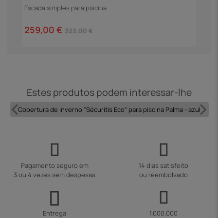
Escada simples para piscina
4
259,00 €
323,00 €
Estes produtos podem interessar-lhe
Cobertura de inverno "Sécuritis Eco" para piscina Palma - azul
Pagamento seguro em
14 dias satisfeito
3 ou 4 vezes sem despesas
ou reembolsado
Entrega
1.000.000