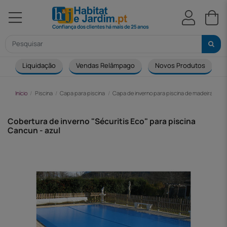
Liquidação
Vendas Relâmpago
Novos Produtos
Início
Piscina
Capa para piscina
Capa de inverno para piscina de madeira
Co
Cobertura de inverno "Sécuritis Eco" para piscina
Cancun - azul