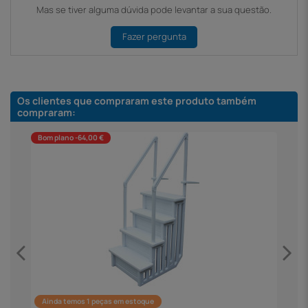
Mas se tiver alguma dúvida pode levantar a sua questão.
Fazer pergunta
Os clientes que compraram este produto também
compraram:
Bom plano -64,00 €
Ainda temos 1 peças em estoque
F