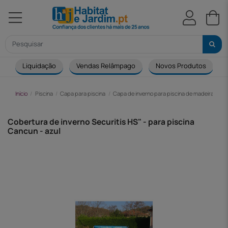
Liquidação
Vendas Relâmpago
Novos Produtos
Início
Piscina
Capa para piscina
Capa de inverno para piscina de madeira
Co
Cobertura de inverno Securitis HS" - para piscina
Cancun - azul