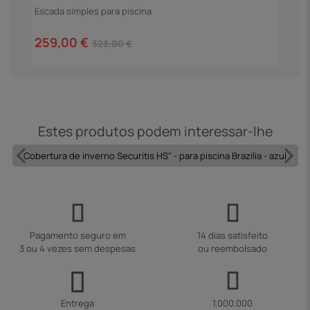
Escada simples para piscina
4
259,00 €
323,00 €
Estes produtos podem interessar-lhe
Cobertura de inverno Securitis HS" - para piscina Brazilia - azul
Pagamento seguro em
14 dias satisfeito
3 ou 4 vezes sem despesas
ou reembolsado
Entrega
1.000.000