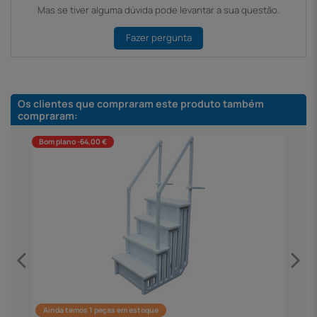
Mas se tiver alguma dúvida pode levantar a sua questão.
Fazer pergunta
Os clientes que compraram este produto também
compraram:
Bom plano -64,00 €
Ainda temos 1 peças em estoque
F