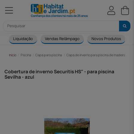
Liquidação
Vendas Relâmpago
Novos Produtos
Início
Piscina
Capa para piscina
Capa de inverno para piscina de madeira
Co
Cobertura de inverno Securitis HS" - para piscina
Sevilha - azul