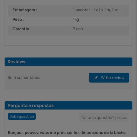
Embalagem :
1 pacote: - 1 x 1 x 1 m, 1 kg
Peso :
1kg
Garantia
3 ans
Reviews
Sem comentários
Write review
Pergunta e respostas
Ask a question
Bonjour, pouvez vous me préciser les dimensions de la bâche