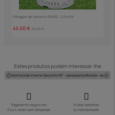
Filtragem de cartucho RX600 - 2,3 m3/h
E
45,00 €
1
56,00 €
Estes produtos podem interessar-lhe
Cobertura de inverno Securitis HS" - para piscina Brazilia - azul
Pagamento seguro em
14 dias satisfeito
3 ou 4 vezes sem despesas
ou reembolsado