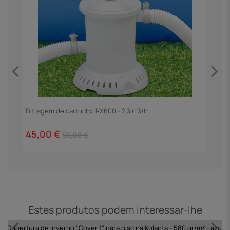
Filtragem de cartucho RX600 - 2,3 m3/h
E
45,00 €
1
56,00 €
Estes produtos podem interessar-lhe
Cobertura de inverno "Cover 1" para piscina Kolanta - 580 gr/m² - azul