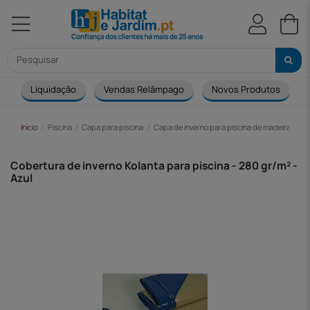
Liquidação
Vendas Relâmpago
Novos Produtos
Início
Piscina
Capa para piscina
Capa de inverno para piscina de madeira
Co
Cobertura de inverno Kolanta para piscina - 280 gr/m² -
Azul