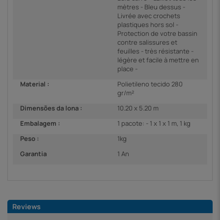
mètres - Bleu dessus -
Livrée avec crochets
plastiques hors sol -
Protection de votre bassin
contre salissures et
feuilles - très résistante -
légère et facile à mettre en
place -
Material :
Polietileno tecido 280
gr/m²
Dimensões da lona :
10.20 x 5.20 m
Embalagem :
1 pacote: - 1 x 1 x 1 m, 1 kg
Peso :
1kg
Garantia
1 An
Reviews