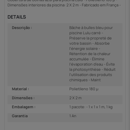
Dimensões interiores da piscina: 2 X 2 m - Fabricado em França -
DETAILS
Descrição :
Bâche à bulles bleu pour
piscine Lulu carré -
Préserve la propreté de
votre bassin - Absorbe
l'énergie solaire -
Rétention de la chaleur
accumulée - Élimine
l'évaporation d'eau - Évite
la photosynthèse - Réduit
l'utilisation des produits
chimiques - Maint
Material :
Polietileno 180 µ
Dimensões :
2 X 2 m
Embalagem :
1 pacote: - 1 x 1 x 1 m, 1 kg
Garantia
1 An