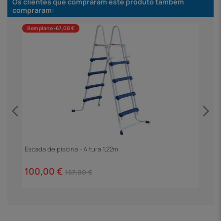
Os clientes que compraram este produto também
compraram:
Bom plano -67,00 €
F
4
Escada de piscina - Altura 1,22m
100,00 €
167,00 €