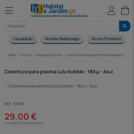
Liquidação
Vendas Relâmpago
Novos Produtos
Início
Piscina
Capa para piscina
Capa de verão para piscina de madeira
Cobe
Cobertura para piscina Lulu bubble - 180 µ - Azul
REF:
81506
29,00 €
Incluindo 0,00 € de ecotaxa