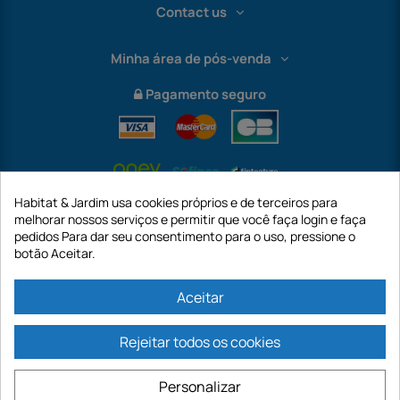
Contact us
Minha área de pós-venda
Pagamento seguro
Habitat & Jardim usa cookies próprios e de terceiros para
melhorar nossos serviços e permitir que você faça login e faça
pedidos Para dar seu consentimento para o uso, pressione o
botão Aceitar.
International
Aceitar
Rejeitar todos os cookies
https://www.habitatejardim.pt é um site da empresa GECODIS SA com um
capital de 187.203,29€, 32 Rue de Paradis - PARIS 75010 (FRANÇA). A
Personalizar
GECODIS.SA criada em 11/04/1998 é uma subsidiária da ODAYA ​​​​​​HOLDING com