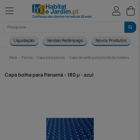
Liquidação
Vendas Relâmpago
Novos Produtos
Início
Piscina
Capa para piscina
Capa de verão para piscina de madeira
Capa
Capa bolha para Panamá - 180 µ - azul