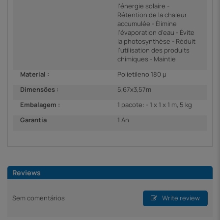
l'énergie solaire -
Rétention de la chaleur
accumulée - Élimine
l'évaporation d'eau - Évite
la photosynthèse - Réduit
l'utilisation des produits
chimiques - Maintie
Material :
Polietileno 180 µ
Dimensões :
5,67x3,57m
Embalagem :
1 pacote: - 1 x 1 x 1 m, 5 kg
Garantia
1 An
Reviews
Sem comentários
Write review