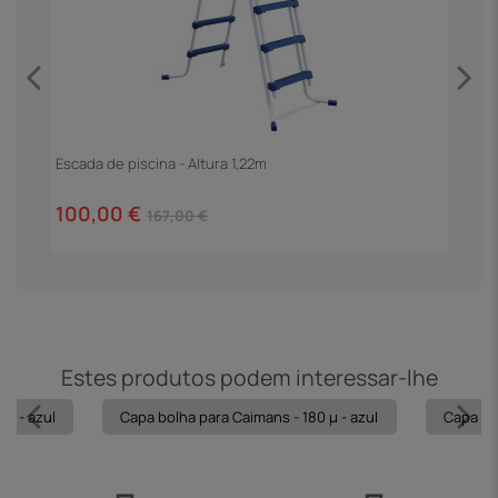
Escada de piscina - Altura 1,22m
F
100,00 €
4
167,00 €
Estes produtos podem interessar-lhe
 µ - azul
Capa bolha para Caimans - 180 µ - azul
Capa bol