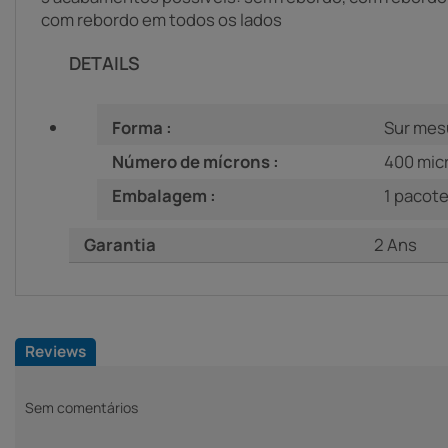
com rebordo em todos os lados
DETAILS
Forma :
Sur mes
Número de mícrons :
400 mic
Embalagem :
1 pacote: 
Garantia
2 Ans
Reviews
Sem comentários