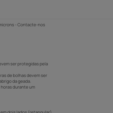
0 microns - Contacte-nos
evem ser protegidas pela
ras de bolhas devem ser
abrigo da geada.
8 horas durante um
em dois lados (retangular),