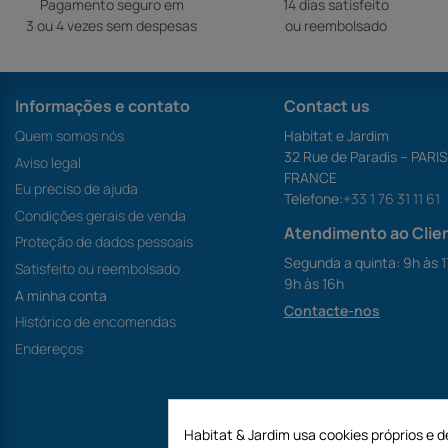
Pagamento seguro em
14 dias satisfeito
3 ou 4 vezes sem despesas
ou reembolsado
Informações e contato
Contact us
Quem somos nós
Habitat e Jardim
32 Rue de Paradis – PARI
Aviso legal
FRANCE
Eu preciso de ajuda
Telefone:
+33 1 76 31 11 61
Condições gerais de venda
Atendimento ao Clie
Proteção de dados pessoais
Segunda a quinta: 9h às 1
Satisfeito ou reembolsado
9h às 16h
A minha conta
Contacte-nos
Histórico de encomendas
Endereços
Habitat & Jardim usa cookies próprios e d