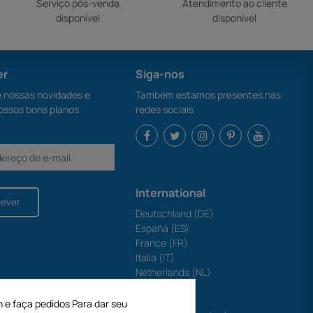
Serviço pós-venda
Atendimento ao cliente
disponível
disponível
er
Siga-nos
nossas novidades e
Também estamos presentes nas
ossos bons planos
redes sociais
International
rever
Deutschland (DE)
España (ES)
France (FR)
Italia (IT)
Netherlands (NL)
Polska (PL)
Portugal (PT)
n e faça pedidos Para dar seu