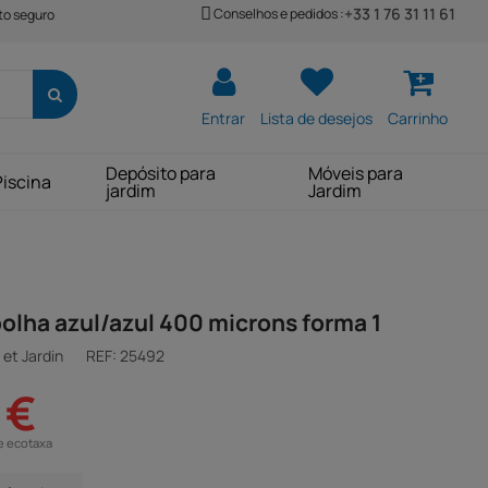
+33 1 76 31 11 61
Conselhos e pedidos :
o seguro
Entrar
Lista de desejos
Carrinho
Depósito para
Móveis para
Piscina
jardim
Jardim
bolha azul/azul 400 microns forma 1
et Jardin
REF:
25492
 €
e ecotaxa