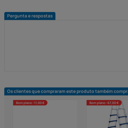
Pergunta e respostas
Os clientes que compraram este produto também compr
Bom plano -11,00 €
Bom plano -67,00 €
Filtragem de cartucho RX600 -
2,3 m3/h