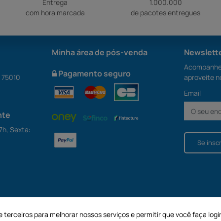
Entrega
1.000.000
com hora marcada
de pacotes entregues
Minha área de pós-venda
Newslett
Acompanhe 
Pagamento seguro
S 75010
aproveite n
Email
nte
7h, Sexta:
Se insc
e terceiros para melhorar nossos serviços e permitir que você faça logi