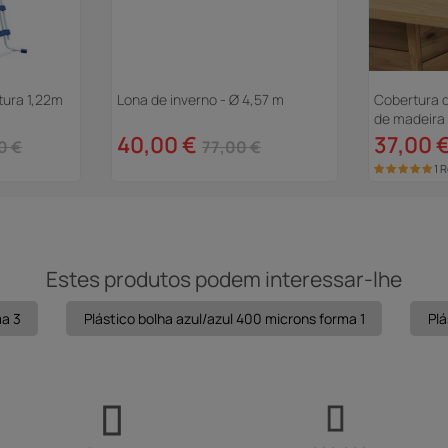
tura 1,22m
Cobertura d
de madeira 
37,00 
0 €
1 
Estes produtos podem interessar-lhe
ma 3
Plástico bolha azul/azul 400 microns forma 1
Plá