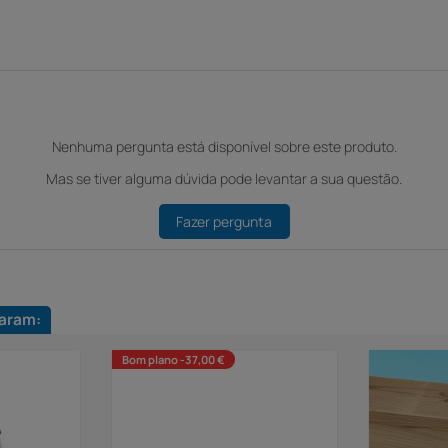
Nenhuma pergunta está disponível sobre este produto.
Mas se tiver alguma dúvida pode levantar a sua questão.
Fazer pergunta
aram:
Bom plano -37,00 €
Lona de inverno - Ø 4,57 m
40,00 €
77,00 €