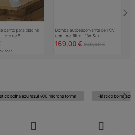
169,00 €
248,00 €
e canto para piscina
- Lote de 8
€
Revisões
stico bolha azul/azul 400 microns forma 1
Plástico bolha azul