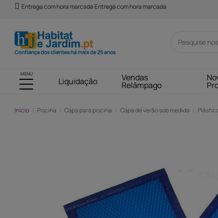
Entrega com hora marcada Entrega com hora marcada
MENU
Vendas
No
Liquidação
Relâmpago
Pr
Início
Piscina
Capa para piscina
Capa de verão sob medida
Plástic