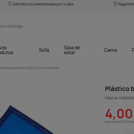
Satisfeito ou reembolsado por 14 dias
Pagament
vos
Sala de
Sofá
Cama
odutos
estar
o bolha azul/azul 400 microns forma 1
Plástico 
Marca: Habitat 
4,00
Incluindo 0,00 € d