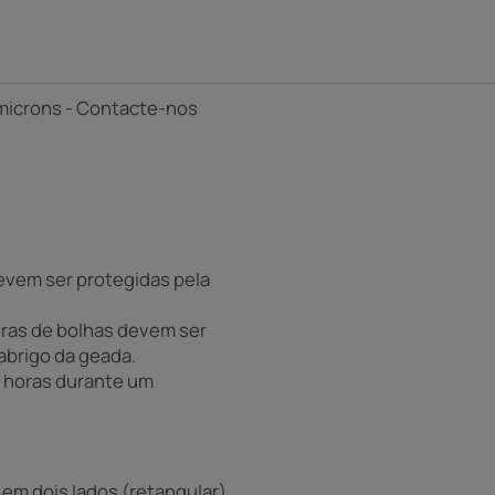
0 microns - Contacte-nos
evem ser protegidas pela
ras de bolhas devem ser
abrigo da geada.
8 horas durante um
em dois lados (retangular),