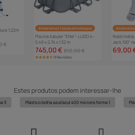
Ainda temos 1 peças em estoque
Ainda temo
tura 1,22m
Piscina tubular "Elite"- LUDO 4 -
Robô hidráu
5.49 x 2.74 x 1.32 m
Jack 100" r
0 €
745,00 €
69,00 
810,00 €
13 Revisões
Estes produtos podem interessar-lhe
ma 3
Plástico bolha azul/azul 400 microns forma 1
Plá