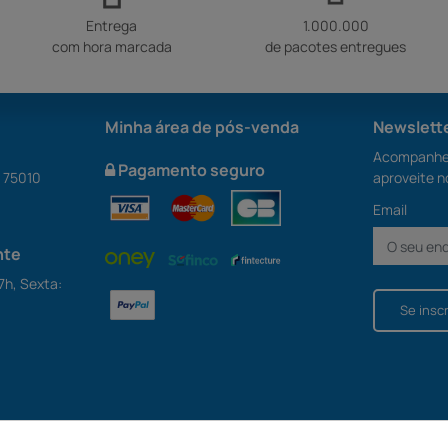
Entrega
1.000.000
com hora marcada
de pacotes entregues
Minha área de pós-venda
Newslett
Acompanhe 
Pagamento seguro
S 75010
aproveite n
Email
nte
7h, Sexta:
Se insc