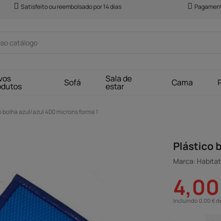
Satisfeito ou reembolsado por 14 dias
Pagament
vos
Sala de
Sofá
Cama
odutos
estar
o bolha azul/azul 400 microns forma 1
Plástico 
Marca: Habitat 
4,00
Incluindo 0,00 € d