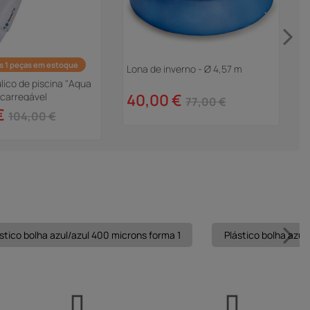
s 1 peças em estoque
Lona de inverno - Ø 4,57 m
B
c
lico de piscina "Aqua
ecarregável
40,00 €
77,00 €
€
104,00 €
stico bolha azul/azul 400 microns forma 1
Plástico bolha azul