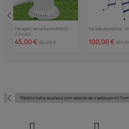
Filtragem de cartucho RX600 -
Escada de piscina - Al
2,3 m3/h
45,00 €
100,00 €
56,00 €
167,0
 2
Plástico bolha azul/azul com rebordo de 4 lados por m² For