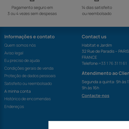
Pagamento seguro em
14 dias satisfeito
3 ou 4 vezes sem despesas
ou reembolsado
Informações e contato
Contact us
Quem somos nós
Habitat e Jardim
32 Rue de Paradis – PARI
Aviso legal
FRANCE
Eu preciso de ajuda
Telefone:
+33 1 76 31 11 61
Condições gerais de venda
Atendimento ao Clie
Proteção de dados pessoais
Segunda a quinta: 9h às 1
Satisfeito ou reembolsado
9h às 16h
A minha conta
Contacte-nos
Histórico de encomendas
Endereços