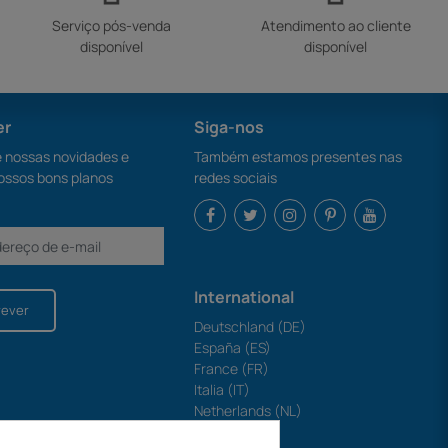
Serviço pós-venda
Atendimento ao cliente
disponível
disponível
er
Siga-nos
nossas novidades e
Também estamos presentes nas
ossos bons planos
redes sociais
International
rever
Deutschland (DE)
España (ES)
France (FR)
Italia (IT)
Netherlands (NL)
Polska (PL)