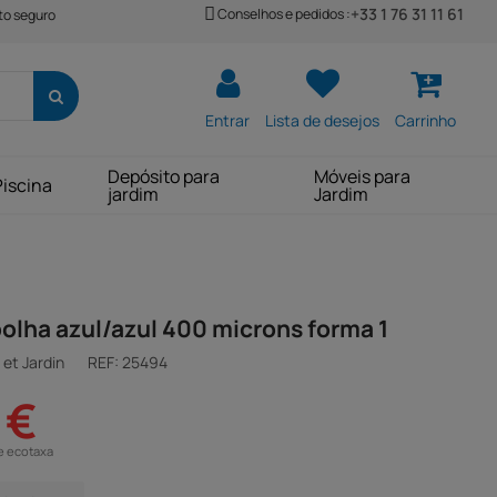
+33 1 76 31 11 61
Conselhos e pedidos :
o seguro
Entrar
Lista de desejos
Carrinho
Depósito para
Móveis para
Piscina
jardim
Jardim
bolha azul/azul 400 microns forma 1
et Jardin
REF:
25494
 €
e ecotaxa