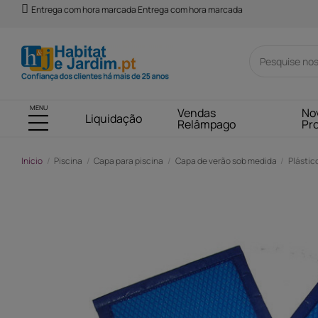
Entrega com hora marcada Entrega com hora marcada
MENU
Vendas
No
Liquidação
Relâmpago
Pr
Início
Piscina
Capa para piscina
Capa de verão sob medida
Plástic