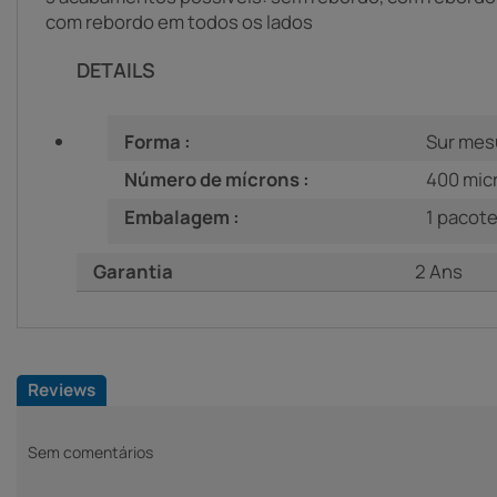
com rebordo em todos os lados
DETAILS
Forma :
Sur mes
Número de mícrons :
400 mic
Embalagem :
1 pacote: 
Garantia
2 Ans
Reviews
Sem comentários