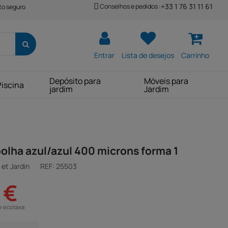
+33 1 76 31 11 61
Conselhos e pedidos :
o seguro
Entrar
Lista de desejos
Carrinho
Depósito para
Móveis para
Piscina
jardim
Jardim
bolha azul/azul 400 microns forma 1
et Jardin
REF:
25503
 €
e ecotaxa