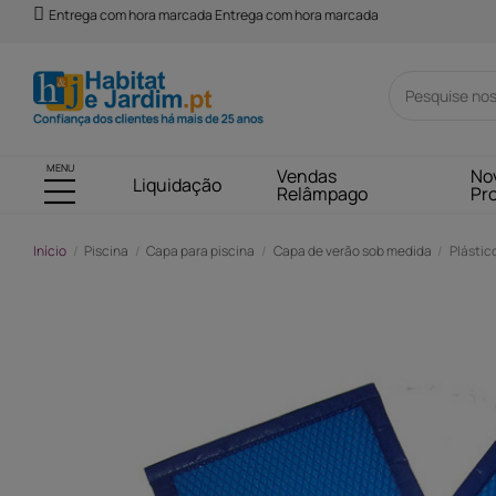
Entrega com hora marcada Entrega com hora marcada
MENU
Vendas
No
Liquidação
Relâmpago
Pr
Início
Piscina
Capa para piscina
Capa de verão sob medida
Plástic