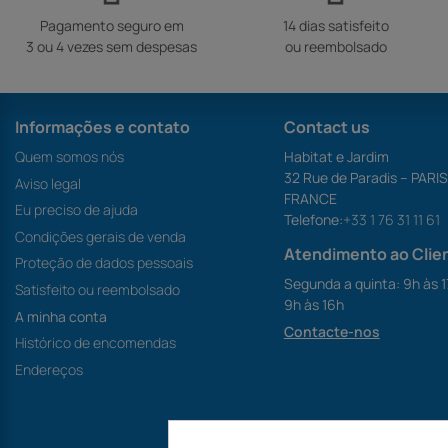
Pagamento seguro em
14 dias satisfeito
3 ou 4 vezes sem despesas
ou reembolsado
Informações e contato
Contact us
Quem somos nós
Habitat e Jardim
32 Rue de Paradis – PARI
Aviso legal
FRANCE
Eu preciso de ajuda
Telefone:
+33 1 76 31 11 61
Condições gerais de venda
Atendimento ao Clie
Proteção de dados pessoais
Segunda a quinta: 9h às 1
Satisfeito ou reembolsado
9h às 16h
A minha conta
Contacte-nos
Histórico de encomendas
Endereços