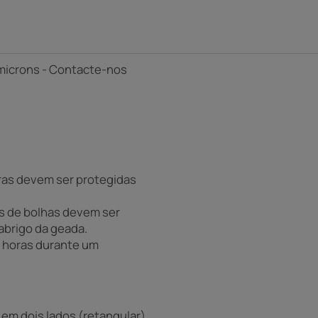
0 microns - Contacte-nos
ras devem ser protegidas
s de bolhas devem ser
abrigo da geada.
8 horas durante um
em dois lados (retangular),