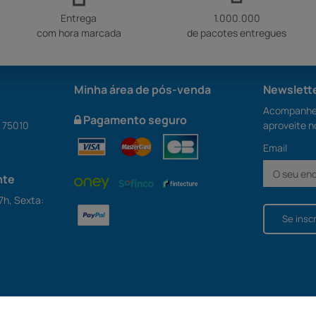
Entrega
1.000.000
com hora marcada
de pacotes entregues
Minha área de pós-venda
Newslett
Acompanhe 
Pagamento seguro
S 75010
aproveite n
Email
nte
7h, Sexta:
Se insc