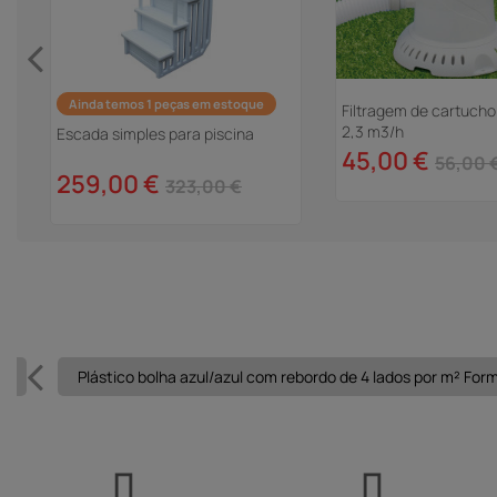
Ainda temos 1 peças em estoque
P
Filtragem de cartucho
2,3 m3/h
Escada simples para piscina
45,00 €
56,00 
259,00 €
323,00 €
 2
Plástico bolha azul/azul com rebordo de 4 lados por m² For