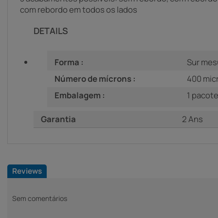
com rebordo em todos os lados
DETAILS
Forma :
Sur mes
Número de mícrons :
400 mic
Embalagem :
1 pacote: 
Garantia
2 Ans
Reviews
Sem comentários