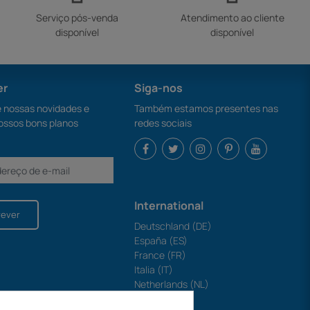
Serviço pós-venda
Atendimento ao cliente
disponível
disponível
er
Siga-nos
nossas novidades e
Também estamos presentes nas
ossos bons planos
redes sociais
International
rever
Deutschland (DE)
España (ES)
France (FR)
Italia (IT)
Netherlands (NL)
Polska (PL)