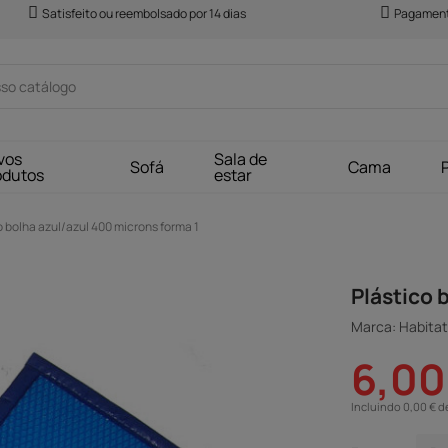
Satisfeito ou reembolsado por 14 dias
Pagament
vos
Sala de
Sofá
Cama
odutos
estar
o bolha azul/azul 400 microns forma 1
Plástico 
Marca: Habitat 
6,00
Incluindo 0,00 € d