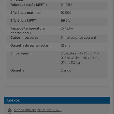
Faixa de tensão MPPT :
2x12,5A
Eficiência máxima :
97,10%
Eficiência MPPT :
99,5%
Faixa de temperatura
2x 12.5A
operacional :
Cabos inversores :
5 m avec prise courant
Garantia do painel solar :
12 ans
Embalagem :
2 pacotes: - 1,735 x 0,74 x
0,13 m, 49 kg - 1,15 x 0,92 x
0,11 m, 11,3 kg
Garantia
2 anos
Anexos
Notice abri de jardin-1299_14...