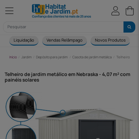
Liquidação
Vendas Relâmpago
Novos Produtos
Início
Jardim
Depósito para jardim
Casota de jardim metálica
Telheiro de j
Telheiro de jardim metálico em Nebraska - 4,07 m² com
painéis solares