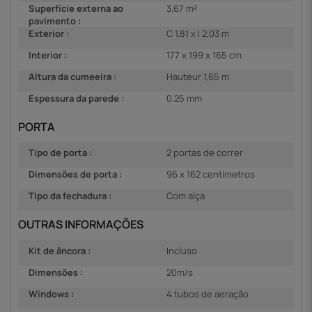
Superfície externa ao
3,67 m²
pavimento :
Exterior :
C 1,81 x l 2,03 m
Interior :
177 x 199 x 165 cm
Altura da cumeeira :
Hauteur 1,65 m
Espessura da parede :
0.25 mm
PORTA
Tipo de porta :
2 portas de correr
Dimensões de porta :
96 x 162 centímetros
Tipo da fechadura :
Com alça
OUTRAS INFORMAÇÕES
Kit de âncora :
Incluso
Dimensões :
20m/s
Windows :
4 tubos de aeração