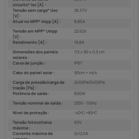
circuito* Isc [A] :
Tensão sem carga* Uoc
26,57V
[V] :
Atual no MPP* Impp [A] :
8,85A
Tensão em MPP* Umpp
22,62V
[V] :
Rendimento [A] :
19,8A
Dimensões dos painéis
113 x 90 x 0,3 cm
solares :
Caixa de junção :
IP67
Cabo do painel solar :
90cm + mc4
Carga de pressão/carga de
2400Pa/5400Pa
tração [Pa] :
Potência de saída :
600W
Tensão nominal de saída :
230V - 50Hz
Nível de proteção :
-40ºC +85ºC
Tensão fotovoltaica
60V
máxima :
Corrente máxima de
2x12,5A
entrada :