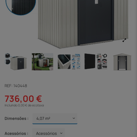
REF:
140448
736,00 €
Incluindo 0,00 € de ecotaxa
Dimensões :
Acessórios :