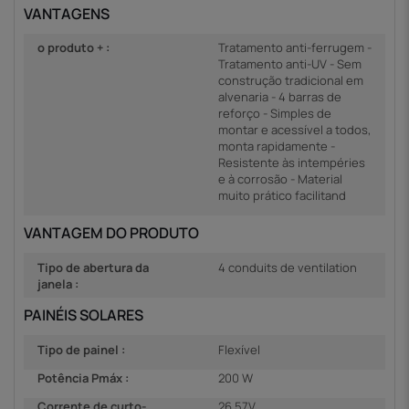
VANTAGENS
o produto + :
Tratamento anti-ferrugem -
Tratamento anti-UV - Sem
construção tradicional em
alvenaria - 4 barras de
reforço - Simples de
montar e acessível a todos,
monta rapidamente -
Resistente às intempéries
e à corrosão - Material
muito prático facilitand
VANTAGEM DO PRODUTO
Tipo de abertura da
4 conduits de ventilation
janela :
PAINÉIS SOLARES
Tipo de painel :
Flexível
Potência Pmáx :
200 W
Corrente de curto-
26,57V